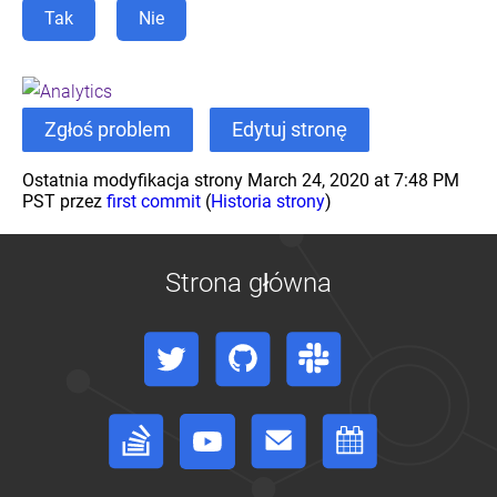
example
Tak
Nie
(EN)
Zgłoś problem
Edytuj stronę
Ostatnia modyfikacja strony March 24, 2020 at 7:48 PM
PST przez
first commit
(
Historia strony
)
Strona główna
Twitter
GitHub
Slack
Stack Overflow
YouTube
Forum
Kalendarz wydarzeń