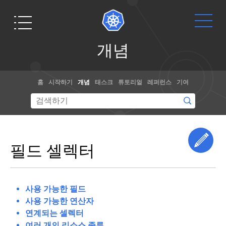
개
개념
념
개
Get
문서
요
홈
시작하기
개념
태스크
튜토리얼
레퍼런스
기여
Started
쿠
개념, 튜토리
버
얼 및 참조 문
네
Ready to get
서와 함께 쿠
티
your hands
스
버네티스 사
dirty? Build a
Edi
란
용하는 방법
필드 셀렉터
simple
무
을 익힐 수 있
엇
Kubernetes
다. 또한,
문
인
cluster that
가
서에 기여하
runs "Hello
사용 가능한 필드
는 것도 도움
쿠
World" for
을 줄 수 있
사용 가능한 연산자
버
Node.js.
다
!
네
연계되는 셀렉터
티
코어 쿠버네티스 코드 베이스를 살펴보는데 관심이 있으십니
여러 개의 리소스 종류