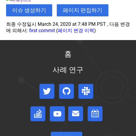
셋
우
드
스
트
컨
서
라
이슈 생성하기
페이지 편집하기
레
토
컨
테
비
이
플
리
트
이
스
프
리
지
롤
너
최종 수정일시 March 24, 2020 at 7:48 PM PST , 다음 변경
사
케
서
러
환
에 의해서:
first commit
(
페이지 변경 이력
)
이
이
구
비
볼
매
경
클
션
성
스
륨
니
변
컨
토
저
수
초
보
Persistent
Resource
트
폴
기
홈
기
Volumes
Bin
안
롤
컨
로
반
화
Packing
(EN)
러
테
지
에
for
컨
Policies
클
이
관
Volume
Extended
사례 연구
테
라
디
엔
너
한
Snapshots
Resources
스
Limit
이
우
플
드
라
개
(EN)
(EN)
Ranges
케
너
드
로
포
이
념
(EN)
줄
네
이
Twitter
GitHub
Slack
인
CSI
구
프
링
파
이
먼
볼
트
성
Resource
사
드
티
트
륨
Quotas
슬
모
이
클
Kubernetes
토
브
복
(EN)
라
범
클
Scheduler
러
폴
스
보
제
이
Stack Overflow
Forum
이벤트 캘린더
사
훅
(EN)
스
Pod
로
테
안
하
스
례
(Hook)
터
Security
지
이
개
기
스
Policies
관
분
트
서
요
Managing
케
(EN)
리
배
풀
Storage
Compute
비
줄
제
Classes
Resources
셋
스
러