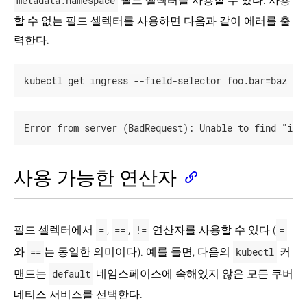
metadata.namespace
필드 셀렉터를 사용할 수 있다. 사용
관
할 수 없는 필드 셀렉터를 사용하면 다음과 같이 에러를 출
리
력한다.
오
브
젝
kubectl get ingress --field-selector foo.bar
=
baz
트
이
름
과
ID
네
임
사용 가능한 연산자
스
페
이
스
필드 셀렉터에서
=
,
==
,
!=
연산자를 사용할 수 있다 (
=
레
이
와
==
는 동일한 의미이다). 예를 들면, 다음의
kubectl
커
블
맨드는
default
네임스페이스에 속해있지 않은 모든 쿠버
과
셀
네티스 서비스를 선택한다.
렉