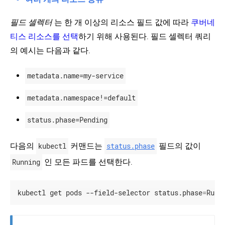
스
컴
포
필드 셀렉터
는 한 개 이상의 리소스 필드 값에 따라
쿠버네
GitHub에서 보기
넌
티스 리소스를 선택
하기 위해 사용된다. 필드 셀렉터 쿼리
트
커뮤니티 둘러보기
의 예시는 다음과 같다.
쿠
버
witter
GitHub
Slack Slack
Stack Overflow
Forum
이벤트 캘
네
metadata.name=my-service
티
스
metadata.namespace!=default
API
쿠
status.phase=Pending
버
네
티
다음의
kubectl
커맨드는
status.phase
필드의 값이
스
Running
인 모든 파드를 선택한다.
오
브
젝
트
kubectl get pods --field-selector status.phase
=
Runn
로
작
업