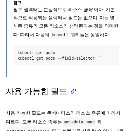
하
참고:
기
필드 셀렉터는 본질적으로 리소스
필터
이다. 기본
쿠
적으로 적용되는 셀렉터나 필드는 없으며, 이는 명
버
시된 종류의 모든 리소스가 선택된다는 것을 의미한
네
티
다. 따라서 다음의
kubectl
쿼리들은 동일하다.
스
오
브
젝
kubectl get pods

트
kubectl get pods --field-selector 
""
이
해
하
기
쿠
사용 가능한 필드
버
네
티
스
사용 가능한 필드는 쿠버네티스의 리소스 종류에 따라서
오
브
다르다. 모든 리소스 종류는
metadata.name
과
젝
트