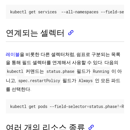
터
어
kubectl get services  --all-namespaces --field-sele
노
테
이
연계되는 셀렉터
션
필
드
셀
레이블
을 비롯한 다른 셀렉터처럼, 쉼표로 구분되는 목록
렉
을 통해 필드 셀렉터를 연계해서 사용할 수 있다. 다음의
터
kubectl
커맨드는
status.phase
필드가
Running
이 아
권
장
니고,
spec.restartPolicy
필드가
Always
인 모든 파드
레
이
를 선택한다.
블
클
kubectl get pods --field-selector
=
status.phase!
=
Run
러
스
터
아
여러 개의 리소스 종류
키