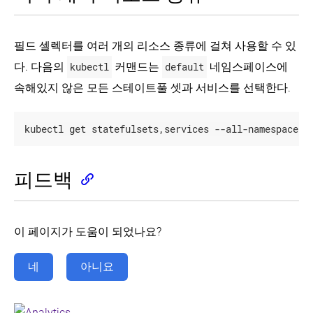
텍
처
필드 셀렉터를 여러 개의 리소스 종류에 걸쳐 사용할 수 있
컨
노
테
드
다. 다음의
kubectl
커맨드는
default
네임스페이스에
이
마
너
속해있지 않은 모든 스테이트풀 셋과 서비스를 선택한다.
스
워
터-
Containers
overview
크
노
kubectl get statefulsets,services --all-namespaces 
(EN)
로
드
드
커
이
뮤
미
서
파
니
피드백
지
비
드
케
스,
이
Container
컨
파
로
션
Environment
트
드
드
(EN)
롤
(Pod)
밸
컨
이 페이지가 도움이 되었나요?
개
러
런
트
런
요
싱,
롤
타
레
네
아니요
네
러
임
파
플
트
클
드
리
클
워
래
카
라
킹
스
파