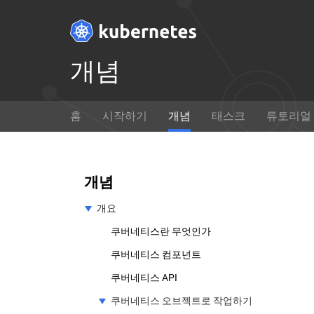
개념
Get Started
홈
시작하기
개념
태스크
튜토리얼
Ready to get your hands dirty?
개념
Build a simple Kubernetes
함께
cluster that runs "Hello World"
을 익
개념
for Node.js.
여하
개요
코어 쿠버네티스 코드 베이스를 살펴보는데 관심
쿠버네티스란 무엇인가
쿠버네티스 컴포넌트
GitHub에서 보기
쿠버네티스 API
쿠버네티스 오브젝트로 작업하기