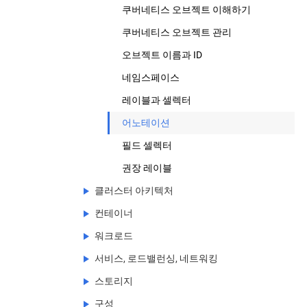
쿠버네티스 오브젝트 이해하기
쿠버네티스 오브젝트 관리
오브젝트 이름과 ID
네임스페이스
레이블과 셀렉터
어노테이션
필드 셀렉터
권장 레이블
클러스터 아키텍처
컨테이너
노드
워크로드
마스터-노드 커뮤니케이션
Containers overview
(EN)
이미지
서비스, 로드밸런싱, 네트워킹
컨트롤러
파드
Container Environment
스토리지
클라우트 컨트롤러 매니저 기반에 관한 개
컨트롤러
서비스
파드(Pod) 개요
(EN)
념
런타임 클래스
구성
서비스 토폴로지
볼륨
파드
레플리카셋