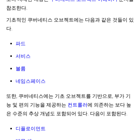
스
터
Garbage
션
까
Service
Device
네
터
Collection
참조한다.
레
지
Catalog
Plugins
트
접
어
(EN)
이
(EN)
(EN)
워
근
노
크
어
기초적인 쿠버네티스 오브젝트에는 다음과 같은 것들이 있
페
크
구
테
Poseidon-
론
(aggregation
더
정
다.
Firmament
성
이
layer)
잡
레
책
Scheduler
하
션
로
이
(EN)
기
쿠
파드
HostAliases
션
필
버
로
Pod
드
네
파
쿠
Priority
서비스
셀
티
드
버
and
렉
스
의
Preemption
네
터
볼륨
API
/etc/hosts
(EN)
티
확
항
스
권
장
Scheduling
네임스페이스
목
에
장
하
Framework
추
서
레
기
(EN)
가
프
이
또한, 쿠버네티스에는 기초 오브젝트를 기반으로, 부가 기
하
락
블
기
능 및 편의 기능을 제공하는
컨트롤러
에 의존하는 보다 높
시
(Proxy)
은 수준의 추상 개념도 포함되어 있다. 다음이 포함된다.
IPv4/IPv6
이
Installing
중
Addons
디플로이먼트
스
(EN)
택