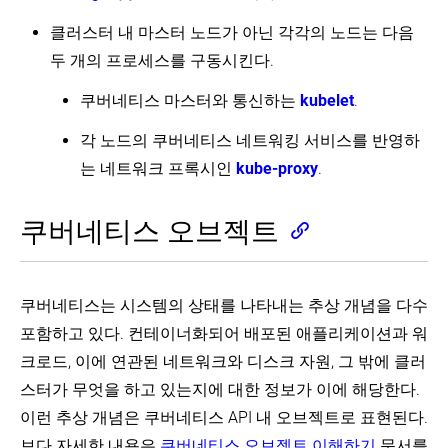
와
에
(EN)
Extending
관
중
집
애
파
your
클러스터 내 마스터 노드가 아닌 각각의 노드는 다음
Dynamic
리
단
플
드
Cloud
Kubernetes
Volume
완
(disruption)
두 개의 프로세스를 구동시킨다.
리
할
Providers
Cluster
Provisioning
오
료
케
당
(EN)
(EN)
(EN)
브
임
된
이
하
쿠버네티스 마스터와 통신하는
kubelet
.
젝
시
리
Managing
쿠
Node-
션
기
트
(Ephemeral)
Resources
소
specific
버
연
컨
이
각 노드의 쿠버네티스 네트워킹 서비스를 반영하
(EN)
스
Volume
네
Taints
결
테
름
를
Limits
and
티
는 네트워크 프록시인
kube-proxy
.
하
Cluster
이
과
위
(EN)
Tolerations
스
기
Networking
너
ID
한
(EN)
API
(EN)
TTL
확
인
네
쿠버네티스 오브젝트
Secrets
컨
Logging
장
그
임
(EN)
트
Architecture
하
레
스
롤
(EN)
기
스
kubeconfig
페
러
파
이
Metrics
Compute,
Custom
쿠버네티스는 시스템의 상태를 나타내는 추상 개념을 다수
인
일
For
스
잡
Storage,
Resources
그
을
The
포함하고 있다. 컨테이너화되어 배포된 애플리케이션과 워
-
and
(EN)
레
사
Kubernetes
레
실
Networking
스
Control
크로드, 이에 연관된 네트워크와 디스크 자원, 그 밖에 클러
용
이
애
Extensions
행
Plane
컨
하
블
그
부
스터가 무엇을 하고 있는지에 대한 정보가 이에 해당한다.
(EN)
트
여
Operator
Network
과
리
터
롤
pattern
Plugins
클
이런 추상 개념은 쿠버네티스 API 내 오브젝트로 표현된다.
셀
게
완
Configuring
러
(EN)
(EN)
러
렉
이
kubelet
료
보다 자세한 내용은
쿠버네티스 오브젝트 이해하기
문서를