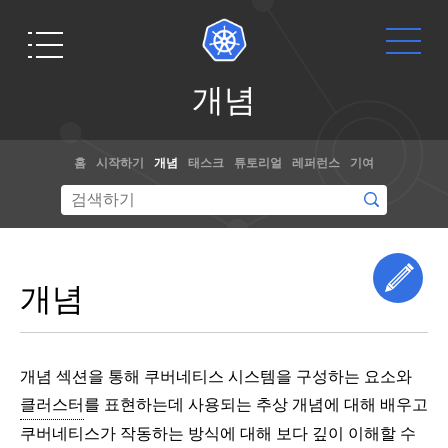
개
개념
념
개
Get
문서
요
홈
시작하기
개념
태스크
튜토리얼
레퍼런스
기여
Started
클
쿠
개념, 튜토리
러
버
얼 및 참조 문
스
네
Ready to get
서와 함께 쿠
터
티
your hands
아
스
버네티스 사
dirty? Build a
Edi
키
란
용하는 방법
개념
simple
텍
무
을 익힐 수 있
처
엇
Kubernetes
다. 또한,
문
인
cluster that
컨
노
가
서에 기여하
runs "Hello
테
드
는 것도 도움
개념 섹션을 통해 쿠버네티스 시스템을 구성하는 요소와
이
쿠
World" for
을 줄 수 있
마
너
버
클러스터
를 표현하는데 사용되는 추상 개념에 대해 배우고
Node.js.
스
다
!
네
쿠버네티스가 작동하는 방식에 대해 보다 깊이 이해할 수
워
터-
Containers
티
코어 쿠버네티스 코드 베이스를 살펴보는데 관심이 있으십니