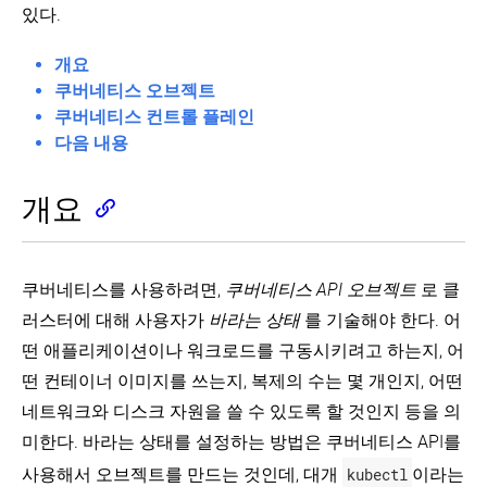
overview
크
노
스
있다.
(EN)
로
드
컴
드
커
포
이
GitHub에서 보기
뮤
개요
넌
미
서
파
니
트
쿠버네티스 오브젝트
지
비
드
케
커뮤니티 둘러보기
쿠버네티스 컨트롤 플레인
스,
쿠
이
Container
컨
파
로
버
션
다음 내용
Environment
트
드
witter
GitHub
Slack Slack
Stack Overflow
Forum
이벤트 캘
드
네
(EN)
롤
(Pod)
밸
컨
티
개
러
런
트
런
스
개요
요
싱,
롤
타
API
레
네
러
임
파
플
쿠
트
클
드
리
클
버
워
래
카
쿠버네티스를 사용하려면,
쿠버네티스 API 오브젝트
로 클
라
네
킹
스
파
셋
우
티
러스터에 대해 사용자가
바라는 상태
를 기술해야 한다. 어
드
스
트
컨
서
스
라
레
떤 애플리케이션이나 워크로드를 구동시키려고 하는지, 어
토
컨
테
비
오
이
플
리
트
이
스
브
떤 컨테이너 이미지를 쓰는지, 복제의 수는 몇 개인지, 어떤
프
리
지
롤
너
젝
사
케
서
러
환
트
네트워크와 디스크 자원을 쓸 수 있도록 할 것인지 등을 의
이
이
구
비
볼
매
경
로
클
미한다. 바라는 상태를 설정하는 방법은 쿠버네티스 API를
션
성
스
륨
니
변
작
컨
토
저
수
업
사용해서 오브젝트를 만드는 것인데, 대개
kubectl
이라는
초
보
Persistent
Resource
트
폴
기