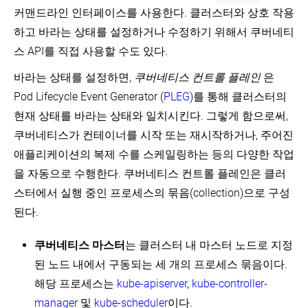
하
기
Volumes
Bin
안
롤
컨
로
커맨드라인 인터페이스를 사용한다. 클러스터와 상호 작용
반
기
화
Packing
(EN)
러
테
지
에
for
컨
Policies
클
하고 바라는 상태를 설정하거나 수정하기 위해서 쿠버네티
이
쿠
관
Volume
Extended
테
라
디
엔
너
버
한
Snapshots
스 API를 직접 사용할 수도 있다.
Resources
스
Limit
이
우
플
드
라
네
개
(EN)
(EN)
Ranges
케
너
드
로
포
이
티
념
(EN)
바라는 상태를 설정하면,
쿠버네티스 컨트롤 플레인
은
줄
네
이
인
CSI
구
프
스
링
파
이
먼
볼
트
성
Resource
Pod Lifecycle Event Generator (
PLEG
)를 통해 클러스터의
사
오
드
티
트
륨
Quotas
슬
모
이
브
클
Kubernetes
토
현재 상태를 바라는 상태와 일치시킨다. 그렇게 함으로써,
브
복
(EN)
라
범
클
젝
Scheduler
러
폴
스
보
제
이
사
훅
쿠버네티스가 컨테이너를 시작 또는 재시작하거나, 주어진
트
(EN)
스
Pod
로
테
안
하
스
례
(Hook)
이
터
Security
지
이
애플리케이션의 복제 수를 스케일링하는 등의 다양한 작업
개
기
스
해
Policies
관
분
트
서
요
Managing
케
하
을 자동으로 수행한다. 쿠버네티스 컨트롤 플레인은 클러
(EN)
리
배
풀
Storage
Compute
비
줄
기
제
Classes
Resources
셋
스
스터에서 실행 중인 프로세스의 묶음(collection)으로 구성
러
쿠
클
for
약
(EN)
및
성
쿠
버
러
된다.
Containers
데
조
파
능
버
네
볼
스
(EN)
몬
건
드
튜
네
티
륨
터
셋
용
닝
Pod
티
쿠버네티스 마스터
는 클러스터 내 마스터 노드로 지정
스
스
관
파
DNS
Overhead
스
확
냅
리
가
드
된 노드 내에서 구동되는 세 개의 프로세스 묶음이다.
(EN)
오
장
샷
개
비
프
서
브
해당 프로세스는
kube-apiserver
,
kube-controller-
하
클
요
지
리
비
노
젝
기
래
(Garbage)
셋
스
드
manager
및
kube-scheduler
이다.
Certificates
트
스
수