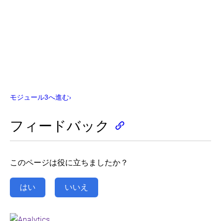
タ
の
ー
デ
の
プ
作
ロ
成
イ
対
kubectl
話
を
型
使
チ
っ
ュ
た
モジュール3へ進む
›
ー
Deployment
の
ト
作
リ
フィードバック
成
ア
ル
対
-
話
ク
型
ラ
このページは役に立ちましたか？
チ
ス
ュ
タ
ー
はい
いいえ
ー
ト
の
リ
作
ア
成