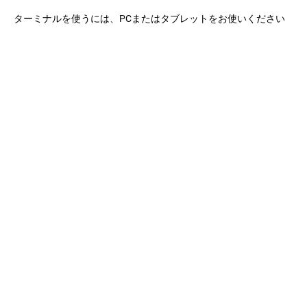
行する
なたは
ドキ
Kubernetes
Kubernetes
ュメントへ
ターミナルを使うには、PCまたはタブレットをお使いください
の
クラスタを
コントリビ
基
本
ビルドしま
ュートをす
を
す。
る
こともで
学
きます!
ぶ
Kubernetesのコードを編集することに興味がありますか？
ク
ラ
ス
GitHubで参照する
タ
ー
コミュニティを探す
の
作
成
witter
GitHub
Slack Slack
Stack Overflow
フォーラム
イベントカ
ア
Minikube
を
プ
使
リ
っ
ケ
た
ー
ク
シ
ラ
ョ
ス
ン