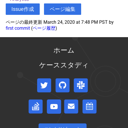
ル
-
Issue作成
ページ編集
ア
プ
リ
ページの最終更新 March 24, 2020 at 7:48 PM PST by
ケ
first commit
(
ページ履歴
)
ー
シ
ョ
ン
ホーム
の
デ
プ
ケーススタディ
ロ
イ
Twitter
GitHub
Slack
ア
プ
リ
ケ
ー
Stack Overflow
フォーラム
イベントカレンダー
シ
ョ
ン
の
探