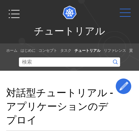
チ
チュートリアル
ュ
ー
Get
ドキュ
ト
ホーム
はじめに
コンセプト
タスク
チュートリアル
リファレンス
貢献
リ
Started
メント
ア
手を動かす
チュートリ
ル
準備はでき
アル、サン
ています
プルやドキ
Edi
Hello
対話型チュートリアル -
Minikube
か？本チュ
ュメントの
ートリアル
リファレン
Kubernetes
アプリケーションのデ
では、
スを使って
の
基
Node.jsを使
Kubernetes
本
プロイ
った簡単
の利用方法
を
な"Hello
を学んでく
学
World"を実
ださい。あ
ぶ