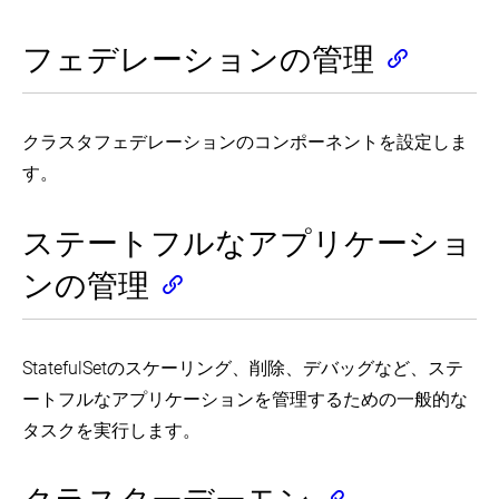
ケ
Topology
エ
ー
Configure
(EN)
Pod
ン
a
ル
障
フェデレーションの管理
Encrypting
ド
Security
害
Secret
Context
に
StatefulSet
の
Data
for
の
接
原
at
a
削
続
因
Rest
Pod
除
す
クラスタフェデレーションのコンポーネントを設定しま
を
or
(EN)
る
Container
特
す。
StatefulSet
Guaranteed
(EN)
定
Pod
Create
Scheduling
す
の
an
For
Configure
る
強
External
Critical
ステートフルなアプリケーショ
Service
Load
制
Add-
Accounts
Resource
Balancer
On
削
for
ンの管理
metrics
(EN)
Pods
Pods
除
pipeline
(EN)
(EN)
Configure
(EN)
Perform
Your
IP
Pull
Rolling
Service
Cloud
Masquerade
an
Update
StatefulSetのスケーリング、削除、デバッグなど、ステ
の
Provider's
Agent
Image
Using
Firewalls
デ
User
from
a
ートフルなアプリケーションを管理するための一般的な
(EN)
バ
Guide
a
Replication
ッ
タスクを実行します。
Private
(EN)
Controller
List
Registry
グ
(EN)
All
Kubernetes
(EN)
Container
ク
Horizontal
StatefulSet
Images