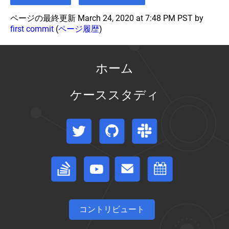
while
Pod
Respecting
内
ページの最終更新 March 24, 2020 at 7:48 PM PST by
the
の
first commit
(
ページ履歴
)
PodDisruptionBudget
コ
(EN)
ン
テ
Securing
ナ
a
ホーム
間
Cluster
で
(EN)
プ
ケーススタディ
Set
ロ
Kubelet
セ
parameters
ス
via
Twitter
GitHub
Slack
名
a
前
config
file
空
(EN)
間
Stack Overflow
フォーラム
イベントカレンダー
を
Set
共
up
有
High-
す
Availability
る
Kubernetes
Masters
コントリビュート
Create
(EN)
static