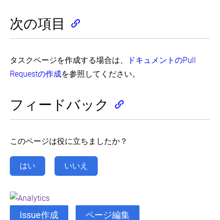
コ
用
etcd
ク
ン
し
clusters
ル
テ
次の項目
for
て
イ
ナ
Kubernetes
同
ベ
へ
(EN)
じ
ン
の
Pod
ト
Reconfigure
シ
内
タスクページを作成する場合は、
ドキュメントのPull
へ
a
ェ
の
Node's
の
ル
Requestの作成
を参照してください。
コ
Kubelet
ハ
を
ン
in
ン
取
a
テ
ド
得
Live
フィードバック
ナ
ラ
す
Cluster
間
ー
る
(EN)
で
紐
通
付
Reserve
信
Compute
け
このページは役に立ちましたか？
す
Resources
る
for
Configure
System
a
はい
いいえ
Daemons
Configure
Pod
DNS
(EN)
to
for
Use
Safely
a
a
Drain
Cluster
ConfigMap
a
(EN)
(EN)
Issue作成
ページ編集
Node