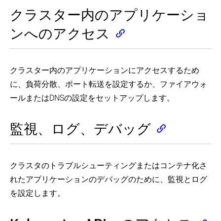
ケ
Catalog
Certificates
Rolling
Schedulers
Applications
Falco
Resources
Assign
a
クラスター内のアプリケーショ
ー
in
Update
in
Extended
(EN)
(EN)
Namespace
Network
Install
Setup
a
on
Extend
シ
a
Resources
(EN)
Service
Configure
Debugging
an
Cluster
a
the
Cluster
ンへのアクセス
to
ョ
Extend
Validate
Catalog
Out
Kubernetes
Extension
DaemonSet
Kubernetes
(EN)
a
(EN)
ン
kubectl
IPv4/IPv6
using
of
nodes
API
API
(EN)
Container
を
with
dual-
Helm
Resource
Service
with
Server
with
(EN)
実
plugins
stack
Perform
Handling
を
crictl
CustomResourceDefinitions
(EN)
(EN)
行
a
(EN)
(EN)
ス
(EN)
利
(EN)
(EN)
クラスター内のアプリケーションにアクセスするため
す
Install
Use
Rollback
ト
用
Manage
Service
に、負荷分散、ポート転送を設定するか、ファイアウォ
Configure
る
Developing
an
on
Versions
レ
し
HugePages
Catalog
Quotas
and
HTTP
a
in
ー
た
ールまたはDNSの設定をセットアップします。
using
(EN)
for
debugging
Proxy
DaemonSet
CustomResourceDefinitions
レ
ジ
ク
SC
API
services
to
(EN)
(EN)
プ
Schedule
に
ラ
Objects
locally
Access
(EN)
リ
GPUs
ボ
ス
the
(EN)
(EN)
監視、ログ、デバッグ
カ
(EN)
Kubernetes
リ
タ
を
Control
Events
API
ュ
ー
持
CPU
in
(EN)
ー
内
つ
Management
Stackdriver
ム
の
Policies
ス
(EN)
クラスタのトラブルシューティングまたはコンテナ化さ
を
ア
on
テ
使
プ
Init
the
れたアプリケーションのデバッグのために、監視とログ
ー
用
リ
Container
Node
ト
を設定します。
の
す
ケ
(EN)
フ
デ
る
ー
ル
Control
バ
Pod
シ
ア
Topology
を
ッ
ョ