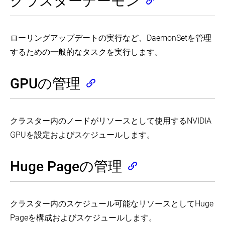
クラスターデーモン
Configure
ラ
Pod
の
Running
Liveness,
ウ
Autoscaler
デ
in
Readiness
ド
(EN)
バ
a
and
コ
ッ
Cluster
Startup
Horizontal
ン
ローリングアップデートの実行など、DaemonSetを管理
グ
(EN)
Probes
Pod
ト
Autoscaler
(EN)
するための一般的なタスクを実行します。
Set
ロ
Tools
Walkthrough
up
for
ー
Assign
(EN)
Ingress
Monitoring
Pods
ラ
on
Resources
GPUの管理
to
Specifying
ー
Minikube
(EN)
Nodes
a
マ
with
Disruption
(EN)
ネ
the
Troubleshoot
Budget
ー
NGINX
Applications
Configure
for
Ingress
ジ
(EN)
Pod
クラスター内のノードがリソースとして使用するNVIDIA
your
Controller
ャ
Initialization
Application
Troubleshoot
GPUを設定およびスケジュールします。
(EN)
ー
(EN)
(EN)
Clusters
共
(EN)
コ
Limit
有
ン
Storage
Huge Pageの管理
Troubleshooting
ボ
Consumption
テ
(EN)
リ
(EN)
ナ
ュ
ラ
実
Namespaces
ー
イ
行
Walkthrough
クラスター内のスケジュール可能なリソースとしてHuge
ム
フ
中
(EN)
を
サ
の
Pageを構成およびスケジュールします。
使
イ
Operating