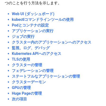
行する
なたは
ドキ
つのことを行う方法を示します。
の
ー
Kubernetes
ュメントへ
設
ル
クラスタを
コントリビ
定
お
Web UI (ダッシュボード)
ビルドしま
ュートをす
よ
kubectlコマンドラインツールの使用
ク
コ
す。
る
こともで
び
ラ
ン
Podとコンテナの設定
セ
きます!
ス
テ
ッ
アプリケーションの実行
Kubernetesのコードを編集することに興味がありますか？
タ
ナ
ト
ジョブの実行
ー
お
ア
の
よ
クラスター内のアプリケーションへのアクセス
ッ
管
び
GitHubで参照する
プ
監視、ログ、デバッグ
理
Pod
Kubernetes APIへのアクセス
へ
Minikube
コミュニティを探す
Manage
Administration
の
の
TLSの使用
Kubernetes
with
イ
メ
クラスターの管理
Objects
kubeadm
ン
モ
witter
GitHub
Slack Slack
Stack Overflow
フォーラム
イベントカ
フェデレーションの管理
ス
リ
Inject
Manage
Declarative
Certificate
ト
ー
ステートフルなアプリケーションの管理
Data
Memory,
Management
Management
ー
リ
Into
CPU,
of
with
クラスターデーモン
ル
ソ
Applications
and
Kubernetes
kubeadm
GPUの管理
ー
API
Objects
(EN)
ア
Define
Resources
Using
ス
Huge Pageの管理
a
Upgrading
Configuration
プ
の
次の項目
Install
Command
kubeadm
Configure
Files
リ
割
a
and
clusters
Default
(EN)
ケ
り