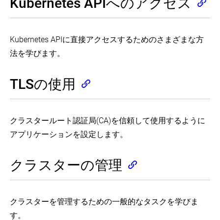
Kubernetes APIへのアクセス
プ
Management
構
グ
ン
Policies
リ
成
へ
on
ケ
Logging
す
の
a
ー
Using
る
ア
node
シ
Kubernetes APIに直接アクセスするためのさまざまな方
Elasticsearch
ク
(EN)
ョ
and
Configure
セ
法を学びます。
Kibana
ン
a
Customizing
ス
(EN)
を
Pod
DNS
to
Service
実
Service
Logging
TLSの使用
Use
(EN)
行
を
Using
a
す
使
Stackdriver
PersistentVolume
Debugging
る
用
(EN)
for
DNS
し
Storage
Resolution
Update
Monitor
クラスタールート認証局(CA)を信頼して使用するように
て
(EN)
(EN)
API
Node
フ
Objects
Health
アプリケーションを設定します。
Configure
Declare
ロ
in
(EN)
a
Network
ン
Place
Pod
Policy
Using
ト
Pod
to
(EN)
クラスターの管理
kubectl
と
エ
Use
patch
ReplicationController
ン
Enabling
a
(EN)
の
EndpointSlices
ド
Projected
デ
Volume
(EN)
を
StatefulSet
バ
for
バ
クラスターを管理するための一般的なタスクを学びま
の
Enabling
Storage
ッ
ッ
ス
Service
す。
(EN)
グ
ク