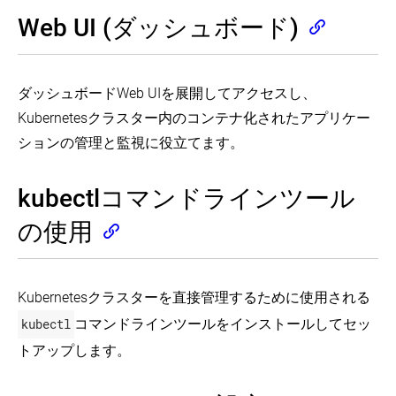
Network
Arguments
Memory
(EN)
ー
当
Policy
Declarative
for
Requests
Web UI (ダッシュボード)
シ
て
Provider
Management
a
and
ョ
of
Container
Limits
ン
Configure
Access
Use
Kubernetes
for
(EN)
GMSA
Clusters
Calico
の
Objects
a
for
Using
Define
for
Using
Namespace
実
ダッシュボードWeb UIを展開してアクセスし、
Windows
the
Environment
NetworkPolicy
Kustomize
(EN)
行
Pods
Kubernetes
Variables
Kubernetesクラスター内のコンテナ化されたアプリケー
(EN)
(EN)
and
API
for
Configure
Run
Deployment
ションの管理と監視に役立てます。
containers
Use
Managing
a
Default
(EN)
Jobs
を
Cilium
Kubernetes
Container
CPU
(EN)
使
Access
for
Objects
Requests
(EN)
ク
Running
用
Configure
Services
NetworkPolicy
Using
and
Automated
kubectlコマンドラインツール
ラ
し
RunAsUserName
Running
Expose
Imperative
Limits
(EN)
Tasks
ス
for
て
on
Pod
Commands
for
with
タ
の使用
Windows
Use
Clusters
Information
ス
a
(EN)
a
ー
pods
Kube-
to
Namespace
(EN)
テ
CronJob
and
router
内
Imperative
Containers
(EN)
ー
(EN)
containers
Advertise
for
Management
Through
ア
ト
Extended
NetworkPolicy
of
Environment
Configure
(EN)
プ
Parallel
レ
Kubernetesクラスターを直接管理するために使用される
Resources
Kubernetes
Variables
Minimum
(EN)
Processing
リ
ス
コ
for
Objects
and
(EN)
using
ケ
kubectl
コマンドラインツールをインストールしてセッ
ア
Romana
a
ン
Using
Maximum
Expansions
ー
for
Node
Expose
プ
Configuration
Memory
テ
(EN)
トアップします。
シ
NetworkPolicy
Pod
Files
Constraints
(EN)
リ
ナ
ョ
Information
for
(EN)
(EN)
ケ
Coarse
お
Autoscale
to
ン
a
Parallel
ー
よ
Weave
the