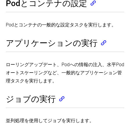
Containers
Namespace
Podとコンテナの設定
へ
Processing
シ
び
Net
DNS
Through
(EN)
の
Using
ョ
Pod
for
Service
Files
a
ア
ン
へ
NetworkPolicy
in
Configure
(EN)
Work
ク
を
の
a
Minimum
(EN)
Queue
セ
Cluster
Distribute
実
and
CPU
Podとコンテナの一般的な設定タスクを実行します。
(EN)
ス
Credentials
Maximum
リ
(EN)
行
Securely
CPU
ソ
す
Fine
監
Change
Web
Using
Constraints
Parallel
ー
る
アプリケーションの実行
the
UI
Secrets
視、
for
Processing
ス
default
(Dashboard)
a
(EN)
ロ
Using
単
の
StorageClass
(EN)
Namespace
グ、
a
一
割
Inject
(EN)
(EN)
Work
デ
レ
り
Accessing
Information
Queue
バ
ローリングアップデート、Podへの情報の注入、水平Pod
Change
プ
Clusters
into
当
Configure
(EN)
ッ
the
Pods
リ
(EN)
Memory
て
オートスケーリングなど、一般的なアプリケーション管
グ
Reclaim
Using
and
カ
Configure
Policy
a
CPU
Pod
の
理タスクを実行します。
Access
Extend
of
Application
PodPreset
Quotas
に
ス
to
Kubernetes
a
Introspection
for
(EN)
Quality
テ
Multiple
PersistentVolume
and
a
of
ー
TLS
Clusters
Configure
ジョブの実行
Debugging
(EN)
Namespace
Service
ト
the
(EN)
(EN)
(EN)
を
Manage
Certificate
Cluster
Aggregation
フ
設
Cluster
Use
Rotation
Management
Auditing
Layer
Configure
ル
定
Daemons
Port
(EN)
(EN)
(EN)
(EN)
a
ア
す
Forwarding
並列処理を使用してジョブを実行します。
Pod
プ
Install
Manage
Perform
Configure
to
Auditing
Use
る
Quota
リ
Service
TLS
a
Multiple
Access
with
Custom
for