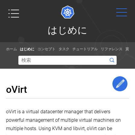
は
はじめに
じ
め
Get
ドキュ
に
ホーム
はじめに
コンセプト
タスク
チュートリアル
リファレンス
貢献
Started
メント
リ
リ
ー
手を動かす
チュートリ
ス
準備はでき
アル、サン
ノ
ています
プルやドキ
Edi
ー
oVirt
か？本チュ
ュメントの
ト
ートリアル
リファレン
及
び
では、
スを使って
バ
Node.jsを使
Kubernetes
oVirt is a virtual datacenter manager that delivers
ー
った簡単
の利用方法
ジ
powerful management of multiple virtual machines on
な"Hello
を学んでく
ョ
multiple hosts. Using KVM and libvirt, oVirt can be
ン
World"を実
ださい。あ
ス