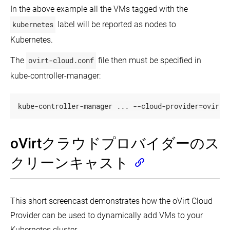
ミ
kubeadm
Kubernetes
Kubernetes
In the above example all the VMs tagged with the
ス
AWS
を
の
EC2
VM
使
イ
kubernetes
label will be reported as nodes to
Guide
上
用
ン
for
Cloudstack
で
Kubernetes.
adding
し
ス
Kubernetes
Windows
た
ト
DC/OS
を
Nodes
シ
The
ovirt-cloud.conf
file then must be specified in
ー
上
in
動
ン
ル
の
Kubernetes
か
kube-controller-manager:
グ
Kubernetes
す
KRIB
ル
Guide
を
コ
oVirt
for
Azure
使
kube-controller-manager ... --cloud-provider
=
ovirt 
scheduling
ン
上
ベ
用
Windows
ト
で
ス
し
containers
ロ
Kubernetes
in
ト
て
ー
を
Kubernetes
oVirtクラウドプロバイダーのス
プ
Digital
ル
動
Rebar
ラ
プ
か
Provision
クリーンキャスト
ク
レ
す
(DRP)
テ
ー
と
ィ
ン
CenturyLink
共
ス
Cloud
ク
に
上
ラ
This short screencast demonstrates how the oVirt Cloud
Kubernetes
複
で
ス
を
数
Provider can be used to dynamically add VMs to your
Kubernetes
タ
イ
の
を
ー
ン
Kubernetes cluster.