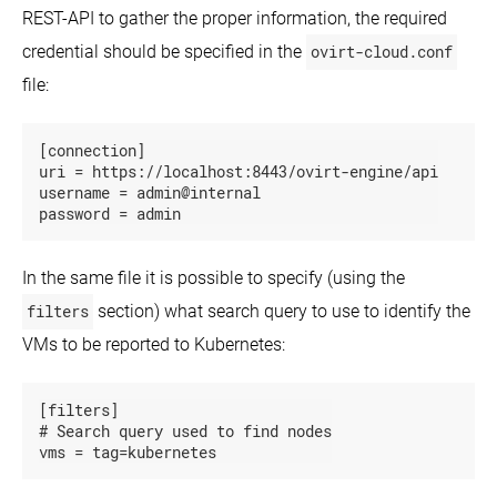
REST-API to gather the proper information, the required
タ
kubeadm
を
ー
credential should be specified in the
ovirt-cloud.conf
使
ン
っ
キ
file:
て
ー
ク
ク
ラ
ラ
[connection]

ス
ウ
uri = https://localhost:8443/ovirt-engine/api

タ
ド
username = admin@internal

ー
ソ
password = admin
を
リ
構
ュ
築
ー
In the same file it is possible to specify (using the
す
シ
る
ョ
filters
section) what search query to use to identify the
ン
kops
kubeadm
VMs to be reported to Kubernetes:
を
の
Windows
Alibaba
使
イ
in
Cloud
Kubernetes
っ
で
ン
[filters]

た
Kubernetes
ス
オ
Intro
を
# Search query used to find nodes

AWS
ト
to
ン
上
動
vms = tag=kubernetes
ー
Windows
プ
で
か
ル
support
レ
の
す
in