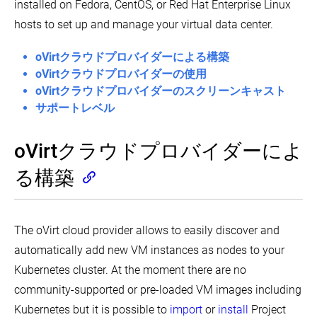
行する
なたは
ドキ
installed on Fedora, CentOS, or Red Hat Enterprise Linux
キ
Kubernetes
ュメントへ
ュ
hosts to set up and manage your virtual data center.
クラスタを
コントリビ
ー
ビルドしま
ュートをす
oVirtクラウドプロバイダーによる構築
環
v1.17
す。
る
こともで
Release
境
oVirtクラウドプロバイダーの使用
きます!
Notes
に
oVirtクラウドプロバイダーのスクリーンキャスト
(EN)
つ
Kubernetesのコードを編集することに興味がありますか？
サポートレベル
い
Kubernetes
て
バ
学
GitHubで参照する
ー
oVirtクラウドプロバイダーによ
ぶ
ジ
ョ
コミュニティを探す
プ
Installing
る構築
ン
Kubernetes
ロ
と
with
ダ
witter
GitHub
Slack Slack
Stack Overflow
フォーラム
イベントカ
バ
Kind
ク
ー
(EN)
シ
ジ
The oVirt cloud provider allows to easily discover and
ョ
Minikube
ョ
ン
automatically add new VM instances as nodes to your
を
ン
環
使
ス
Kubernetes cluster. At the moment there are no
境
用
キ
し
community-supported or pre-loaded VM images including
ュ
CRI
て
ー
の
Kubernetes but it is possible to
import
or
install
Project
ロ