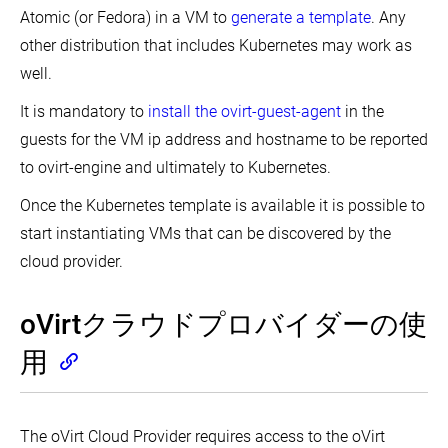
サ
イ
ー
Atomic (or Fedora) in a VM to
generate a template
. Any
ポ
ン
カ
ー
ス
other distribution that includes Kubernetes may work as
ル
ト
ト
環
well.
ポ
ー
境
リ
ル
で
シ
It is mandatory to
install the ovirt-guest-agent
in the
Kubernetes
ー
Kubernetes
を
guests for the VM ip address and hostname to be reported
を
動
リ
デ
to ovirt-engine and ultimately to Kubernetes.
か
リ
プ
す
ー
ロ
Once the Kubernetes template is available it is possible to
ス
イ
の
start instantiating VMs that can be discovered by the
ツ
ビ
ー
cloud provider.
ル
ル
ド
で
イ
oVirtクラウドプロバイダーの使
ン
ス
用
ト
ー
ル
す
る
The oVirt Cloud Provider requires access to the oVirt