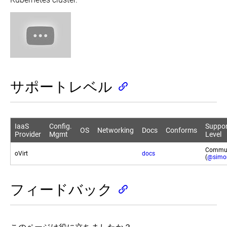
ゾ
動
の
ス
ー
か
作
ト
ン
す
成
ー
で
ル
動
Google
kubeadm
す
Compute
か
を
る
Engine
す
使
上
っ
kubespray
で
大
た
を
Kubernetes
規
サポートレベル
コ
使
を
模
ン
っ
動
ク
ト
た
か
ラ
ロ
オ
す
ス
ー
ン
IaaS
Config.
Suppor
タ
ル
OS
Networking
Docs
Conforms
プ
IBM
Provider
Mgmt
Level
の
プ
Cloud
レ
構
レ
Private
ミ
Commun
oVirt
docs
築
を
ー
(
@simo
ス/
使
ン
ク
ノ
っ
の
ラ
ー
て
設
フィードバック
ウ
ド
マ
定
ド
の
ル
の
プ
セ
チ
カ
ロ
ッ
ク
ス
バ
ト