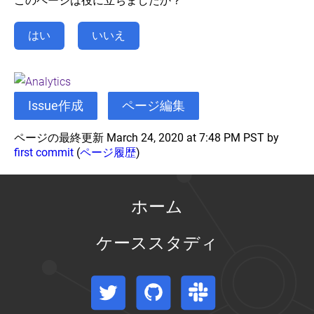
このページは役に立ちましたか？
ラ
タ
イ
ア
ウ
マ
ダ
ッ
ド
イ
へ
はい
いいえ
プ
で
ズ
の
の
Kubernetes
Kubernetes
検
を
Options
の
証
for
動
イ
Highly
か
ン
PKI
Available
す
Issue作成
ページ編集
ス
証
topology
ト
明
Running
ー
kubeadm
書
ページの最終更新 March 24, 2020 at 7:48 PM PST by
Kubernetes
を
ル
と
on
first commit
(
ページ履歴
)
使
そ
Tencent
用
Kubernetes
の
し
Engine
要
た
(EN)
件
ホーム
高
Stackpoint.io
可
を
用
ケーススタディ
利
性
用
ク
し
ラ
て
Twitter
GitHub
Slack
ス
複
タ
数
ー