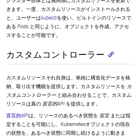
クラスター自体とは無関係にカスタムリソースを更新で
VolumeSnapshotClass
(EN)
ラ
ス
ス
の
リ
ラ
ク
ケ
きます。一度、カスタムリソースがインストールされる
タ
た
ボ
Disruptions
ケ
ベ
テ
ジ
ー
め
リ
(EN)
ー
と、ユーザーは
kubectl
を使い、ビルトインのリソースで
ル
ィ
ュ
の
の
ュ
シ
(Labels)
ス
ー
Ephemeral
管
ある
Pods
と同じように、オブジェクトを作成、アクセ
TTL
ー
ョ
と
Containers
ラ
理
コ
ム
ン
Managing
セ
スすることが可能です。
(EN)
ー
ン
の
の
Compute
レ
Kubernetes
Cluster
ト
動
接
Resources
ク
を
ス
Administration
ロ
的
for
続
Overview
タ
拡
ケ
カスタムコントローラー
ー
Containers
プ
(EN)
ー
張
ジ
ラ
(EN)
Ingress
ロ
(Selectors)
す
ュ
ー
ビ
Certificates
る
ー
Pod
Ingress
(TTL
ジ
(EN)
ア
Overhead
ラ
Controllers
Controller
ョ
カスタムリソースそれ自身は、単純に構造化データを格
ノ
Kubernetes
(EN)
ー
for
(EN)
Cloud
ニ
テ
ク
Finished
の
Providers
納、取り出す機能を提供します。カスタムリソースを
カ
ン
Node
ー
Network
ラ
Resources)
パ
(EN)
上
グ
Policies
シ
スタムコントローラー
と組み合わせることで、カスタム
ス
フ
へ
(Dynamic
Jobs
(EN)
Managing
ョ
タ
ォ
リソースは真の
宣言的API
を提供します。
Volume
の
-
Resources
ン
ー
ー
Adding
Provisioning)
Run
Pod
(EN)
(Annotations)
の
マ
entries
to
宣言的API
は、リソースのあるべき状態を
宣言
または指
の
拡
to
Node-
ン
Cluster
Completion
ス
フ
張
定することを可能にし、Kubernetesオブジェクトの現在
Pod
specific
ス
Networking
(EN)
ケ
ィ
/etc/hosts
Volume
チ
(EN)
ジ
ー
の状態を、あるべき状態に同期し続けるように動きま
Kubernetes
with
Limits
CronJob
ュ
ュ
ル
API
HostAliases