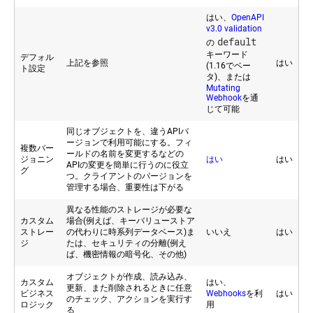
はい、
OpenAPI
v3.0 validation
default
の
キーワード
デフォル
上記を参照
はい
(1.16でベー
ト設定
タ)、または
Mutating
Webhook
を通
じて可能
同じオブジェクトを、違うAPIバ
ージョンで利用可能にする。フィ
複数バー
ールドの名前を変更するなどの
ジョニン
はい
はい
APIの変更を簡単に行うのに役立
グ
つ。クライアントのバージョンを
管理する場合、重要性は下がる
異なる性能のストレージが必要な
カスタム
場合(例えば、キーバリューストア
ストレー
の代わりに時系列データベース)ま
いいえ
はい
ジ
たは、セキュリティの分離(例え
ば、機密情報の暗号化、その他)
オブジェクトが作成、読み込み、
カスタム
はい、
更新、また削除されるときに任意
ビジネス
Webhooks
を利
はい
のチェック、アクションを実行す
ロジック
用
る