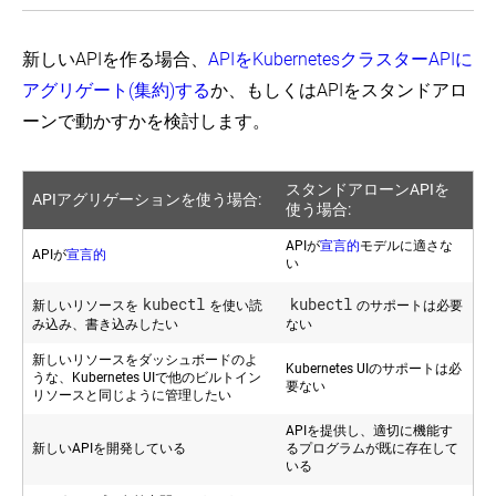
Scheduling
ラ
Framework
カ
ー
(EN)
ス
マ
新しいAPIを作る場合、
APIをKubernetesクラスターAPIに
タ
ネ
ム
ー
アグリゲート(集約)する
か、もしくはAPIをスタンドアロ
リ
ジ
ーンで動かすかを検討します。
ソ
ャ
ー
ー
ス
の
指
スタンドアローンAPIを
APIアグリゲーションを使う場合:
Compute,
標
使う場合:
Storage,
and
Installing
APIが
宣言的
モデルに適さな
Networking
APIが
宣言的
Addons
い
Extensions
(EN)
kubectl
kubectl
新しいリソースを
を使い読
のサポートは必要
オ
Network
Plugins
み込み、書き込みしたい
ない
ペ
(EN)
レ
新しいリソースをダッシュボードのよ
ー
Kubernetes UIのサポートは必
Device
うな、Kubernetes UIで他のビルトイン
タ
要ない
Plugins
リソースと同じように管理したい
ー
(EN)
パ
APIを提供し、適切に機能す
タ
新しいAPIを開発している
るプログラムが既に存在して
ー
いる
ン