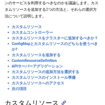
行する
なたは
ドキ
ンのサービスを利用するべきなのかを議論します。カス
ー
コ
ノ
Kubernetes
ュメントへ
ネ
ン
ー
タムリソースを追加する2つの方法と、それらの選択方
クラスタを
コントリビ
ン
テ
ド
法について説明します。
ビルドしま
ュートをす
ト
ナ
マ
す。
る
こともで
Kubernetes
ワ
ス
Containers
きます!
カスタムリソース
API
overview
ー
タ
カスタムコントローラー
(EN)
Kubernetesのコードを編集することに興味がありますか？
ク
ー
Kubernetes
ロ
と
カスタムリソースをクラスターに追加するべきか？
の
Images
ー
ノ
オ
(EN)
ConfigMapとカスタムリソースのどちらを使うべき
ド
ー
GitHubで参照する
ブ
か?
ド
Container
ジ
Service、
Pod
間
Environment
カスタムリソースを追加する
ェ
コミュニティを探す
負
の
(EN)
ク
CustomResourceDefinition
コ
Pod
荷
通
ト
に
ン
コ
分
APIサーバーアグリゲーション
信
witter
GitHub
Slack Slack
Stack Overflow
フォーラム
イベントカ
に
つ
ト
ン
散
カスタムリソースの追加方法を選択する
つ
い
ロ
テ
と
Controllers
い
て
カスタムリソースのインストール準備
ー
ナ
ネ
(EN)
て
の
ラ
環
ッ
カスタムリソースへのアクセス
ク
概
ー
境
ト
次の項目
Kubernetes
ラ
観
変
ワ
オ
ReplicaSet
ウ
(Pod
数
ー
ブ
Overview)
ド
キ
ジ
ReplicationController
カスタムリソース
コ
ラ
ン
Pod
ェ
(EN)