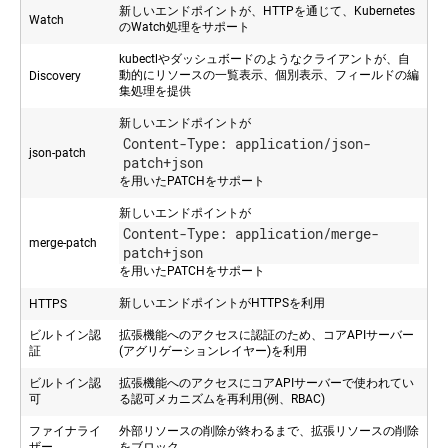
新しいエンドポイントが、HTTPを通じて、Kubernetes
Watch
のWatch処理をサポート
kubectlやダッシュボードのようなクライアントが、自
動的にリソースの一覧表示、個別表示、フィールドの編
Discovery
集処理を提供
新しいエンドポイントが
Content-Type: application/json-
json-patch
patch+json
を用いたPATCHをサポート
新しいエンドポイントが
Content-Type: application/merge-
merge-patch
patch+json
を用いたPATCHをサポート
新しいエンドポイントがHTTPSを利用
HTTPS
ビルトイン認
拡張機能へのアクセスに認証のため、コアAPIサーバー
証
(アグリゲーションレイヤー)を利用
ビルトイン認
拡張機能へのアクセスにコアAPIサーバーで使われてい
可
る認可メカニズムを再利用(例、RBAC)
ファイナライ
外部リソースの削除が終わるまで、拡張リソースの削除
ザー
をブロック