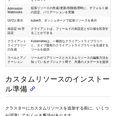
拡張リソースの作成/更新/削除処理時に、デフォルト値
Admission
Webhooks
の設定、バリデーションを実施
UI/CLI 表示
kubectl、ダッシュボードで拡張リソースを表示
未設定 vs 空
クライアントは、フィールドの未設定とゼロ値を区別す
設定
ることができる
クライアント
Kubernetesは、一般的なクライアントライブラリー
ライブラリー
と、タイプ固有のクライアントライブラリーを生成する
の生成
ツールを提供
ラベルとアノ
ツールがコアリソースとカスタムリソースの編集方法を
テーション
知っているオブジェクト間で、共通のメタデータを提供
カスタムリソースのインストー
ル準備
クラスターにカスタムリソースを追加する前に、いくつ
か認識しておくべき事項があります。