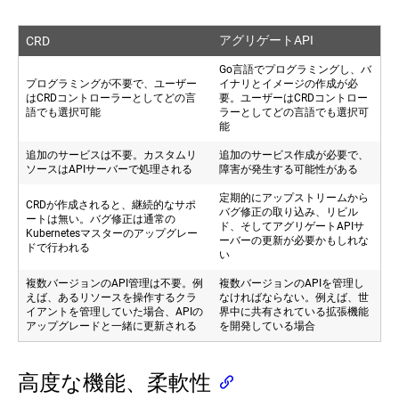
アグリゲートAPI
CRD
Go言語でプログラミングし、バ
プログラミングが不要で、ユーザー
イナリとイメージの作成が必
はCRDコントローラーとしてどの言
要。ユーザーはCRDコントロー
語でも選択可能
ラーとしてどの言語でも選択可
能
追加のサービスは不要。カスタムリ
追加のサービス作成が必要で、
ソースはAPIサーバーで処理される
障害が発生する可能性がある
定期的にアップストリームから
CRDが作成されると、継続的なサポ
バグ修正の取り込み、リビル
ートは無い。バグ修正は通常の
ド、そしてアグリゲートAPIサ
Kubernetesマスターのアップグレー
ーバーの更新が必要かもしれな
ドで行われる
い
複数バージョンのAPI管理は不要。例
複数バージョンのAPIを管理し
えば、あるリソースを操作するクラ
なければならない。例えば、世
イアントを管理していた場合、APIの
界中に共有されている拡張機能
アップグレードと一緒に更新される
を開発している場合
高度な機能、柔軟性