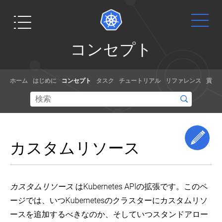
コ
コンセプト
ン
セ
Get
ドキュ
プ
ホーム
はじめに
コンセプト
タスク
チュートリアル
リファレンス
貢献
ト
Started
メント
概
手を動かす
チュートリ
要
準備はでき
アル、サン
Kubernetes
Kubernetes
ています
プルやドキ
Edi
の
と
カスタムリソース
か？本チュ
ュメントの
ア
は
ートリアル
リファレン
ー
何
では、
スを使って
キ
か？
テ
Node.jsを使
Kubernetes
Kubernetes
カスタムリソース
はKubernetes APIの拡張です。このペ
ク
った簡単
の利用方法
の
チ
ージでは、いつKubernetesのクラスターにカスタムリソ
な"Hello
を学んでく
コ
ャ
ン
World"を実
ださい。あ
ースを追加するべきなのか、そしていつスタンドアロー
ー
ポ