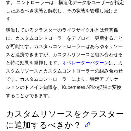
Logging
(EN)
す。 コントローラーは、構造化データをユーザーが指定
ー
ー
の
ド
Architecture
(EN)
ニ
リ
拡
セ
(EN)
したあるべき状態と解釈し、その状態を管理し続けま
ン
IPv4/IPv6
ン
張
レ
グ
dual-
す。
Metrics
グ
ク
stack
For
ア
タ
The
(EN)
Taints
グ
稼働しているクラスターのライフサイクルとは無関係
ー
Kubernetes
and
リ
(Field
Control
に、カスタムコントローラーをデプロイ、更新すること
Tolerations
ゲ
Selectors)
Plane
(EN)
ー
が可能です。カスタムコントローラーはあらゆるリソー
(EN)
推
シ
Secrets
スと連携できますが、カスタムリソースと組み合わせる
奨
Configuring
ョ
(EN)
ラ
kubelet
ン
と特に効果を発揮します。
オペレーターパターン
は、カ
Garbage
ベ
Organizing
レ
Collection
ル
スタムリソースとカスタムコントローラーの組み合わせ
Cluster
イ
(EN)
Access
(Recommended
ヤ
です。カスタムコントローラーにより、特定アプリケー
Using
Labels)
ー
Proxies
kubeconfig
ションのドメイン知識を、Kubernetes APIの拡張に変換
を
in
Files
使
Kubernetes
(EN)
することができます。
っ
(EN)
た
Pod
コ
Priority
Kubernetes
カスタムリソースをクラスター
ン
and
API
ト
Preemption
の
ロ
に追加するべきか？
(EN)
拡
ー
張