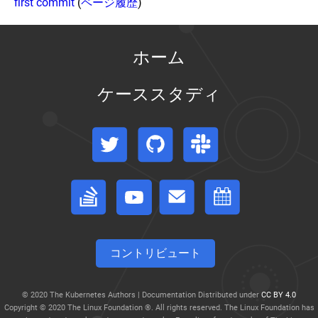
first commit
(
ページ履歴
)
ホーム
ケーススタディ
Twitter
GitHub
Slack
Stack Overflow
フォーラム
イベントカレンダー
コントリビュート
© 2020 The Kubernetes Authors | Documentation Distributed under
CC BY 4.0
Copyright © 2020 The Linux Foundation ®. All rights reserved. The Linux Foundation has