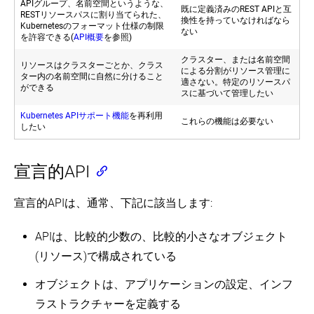
APIグループ、名前空間というような、
既に定義済みのREST APIと互
RESTリソースパスに割り当てられた、
Service
換性を持っていなければなら
Kubernetesのフォーマット仕様の制限
Catalog
ない
を許容できる(
API概要
を参照)
(EN)
クラスター、または名前空間
Poseidon-
リソースはクラスターごとか、クラス
による分割がリソース管理に
Firmament
ター内の名前空間に自然に分けること
適さない。特定のリソースパ
Scheduler
ができる
スに基づいて管理したい
(EN)
Kubernetes APIサポート機能
を再利用
これらの機能は必要ない
したい
宣言的API
宣言的APIは、通常、下記に該当します:
APIは、比較的少数の、比較的小さなオブジェクト
(リソース)で構成されている
オブジェクトは、アプリケーションの設定、インフ
ラストラクチャーを定義する