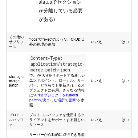
statusでセクション
が分離している必要
がある)
その他の
“logs”や”exec”のような、CRUD以
サブリソ
いいえ
はい
外の処理の追加
ース
Content-Type:
application/strategic-
merge-patch+json
で、PATCHをサポートする新しい
strategic-
エンドポイント。ローカル、サー
いいえ
はい
merge-
patch
バー、どちらでも更新されうるオ
ブジェクトに有用。さらなる情報
は
“APIオブジェクトをkubectl
patchで決まった場所で更新”
を参
照
プロトコ
プロトコルバッファを使用するク
ルバッフ
ライアントをサポートする新しい
いいえ
はい
ァ
リソース
サーバーから動的に取得できる型