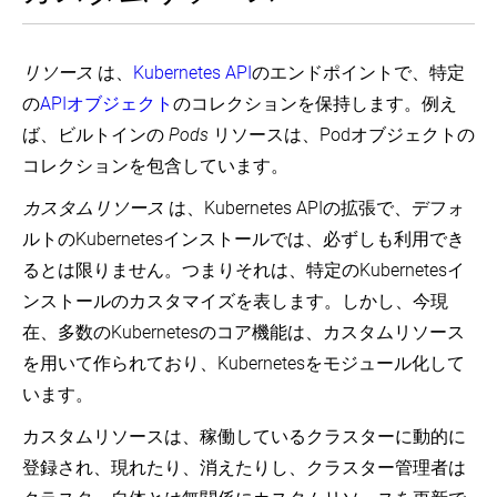
ン
ン
グ
ク
ト
タ
Deployment
Pod
ト
ロ
イ
ス
EndpointSlices
の
を
ー
ム
StatefulSet
ト
(EN)
ラ
リソース
は、
Kubernetes API
のエンドポイントで、特定
理
ラ
ク
レ
イ
解
DaemonSet
の
APIオブジェクト
のコレクションを保持します。例え
Service
ー
ラ
ー
フ
す
マ
ス
ジ
サ
ば、ビルトインの
Pods
リソースは、Podオブジェクトの
ガ
Service
る
ネ
(Runtime
イ
Topology
ベ
Class)
コレクションを包含しています。
ー
設
Volumes
ク
(EN)
ー
Kubernetes
ジ
定
(EN)
ル
オ
ジ
コ
ャ
カスタムリソース
は、Kubernetes APIの拡張で、デフォ
Service
ブ
コ
ン
Persistent
Security
Resource
と
ー
Init
ジ
レ
Volumes
ルトのKubernetesインストールでは、必ずしも利用でき
テ
Bin
Pod
コ
と
ェ
ク
(EN)
Policies
ナ
Overview
Packing
に
ン
そ
るとは限りません。つまりそれは、特定のKubernetesイ
ク
シ
of
for
ラ
対
テ
の
Volume
ス
Limit
Cloud
ト
Extended
ョ
イ
ンストールのカスタマイズを表します。しかし、今現
す
ナ
コ
Snapshots
Ranges
Native
ケ
Resources
管
ン
フ
る
(Init
ン
(EN)
Security
(EN)
在、多数のKubernetesのコア機能は、カスタムリソース
ジ
(EN)
理
サ
DNS
Containers)
セ
(EN)
終
ュ
イ
CSI
を用いて作られており、Kubernetesをモジュール化して
Resource
設
プ
名
了
ー
サ
Volume
Pod
ク
Quotas
定
ト
前
し
リ
います。
Cloning
Preset
ー
ル
(EN)
の
た
ン
ビ
フ
ベ
Namespace(名
Storage
Pod
リ
グ
Pod
カスタムリソースは、稼働しているクラスターに動的に
ス
ッ
ス
Classes
前
Topology
Security
ソ
と
ク
ト
Spread
登録され、現れたり、消えたりし、クラスター管理者は
(EN)
空
Policies
ク
Kubernetes
ー
ア
Constraints
プ
の
間)
(EN)
ラ
ス
プ