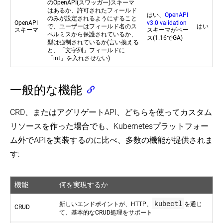
のOpenAPI(スワッガー)スキーマ
はあるか、許可されたフィールド
はい、
OpenAPI
のみが設定されるようにすること
OpenAPI
v3.0 validation
で、ユーザーはフィールド名のス
はい
スキーマ
スキーマがベー
ペルミスから保護されているか、
ス(1.16でGA)
型は強制されているか(言い換える
と、「文字列」フィールドに
「int」を入れさせない)
一般的な機能
CRD、またはアグリゲートAPI、どちらを使ってカスタム
リソースを作った場合でも、Kubernetesプラットフォー
ム外でAPIを実装するのに比べ、多数の機能が提供されま
す:
機能
何を実現するか
kubectl
新しいエンドポイントが、HTTP、
を通じ
CRUD
て、基本的なCRUD処理をサポート