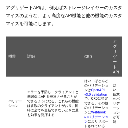
アグリゲートAPIは、例えばストレージレイヤーのカスタ
マイズのような、より高度なAPI機能と他の機能のカスタ
マイズを可能にします。
ア
グ
リ
機能
詳細
CRD
ゲ
ー
ト
API
はい、ほとんど
は
のバリデーショ
い、
ンは
OpenAPI
エラーを予防し、クライアントと
任意
v3.0 validation
無関係にAPIを発達させることが
で、CRDに指定
のバ
バリデー
できるようになる。これらの機能
できる。その他
リデ
ション
は多数のクライアントがおり、同
のバリデーショ
ーシ
時に全てを更新できないときに最
ンは
Webhook
ョン
も効果を発揮する
のバリデーショ
が可
ン
によりサポー
能
トされている