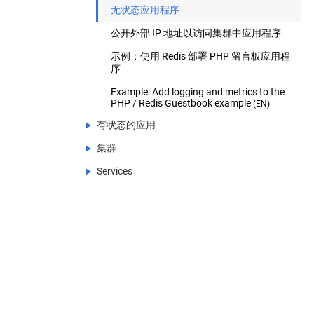
了解你的应用
使用 ConfigMap 来配置 Redis
无状态应用程序
Using Minikube to Create a Cluster
部署应用
交互式教程 - 创建集群
公开地暴露你的应用
公开外部 IP 地址以访问集群中应用程序
使用 kubectl 创建 Deployment
了解你的应用
伸缩您的应用
示例：使用 Redis 部署 PHP 留言板应用程
交互式教程 - 部署应用程序
查看 pod 和工作节点
公开地暴露你的应用
序
更新你的应用
交互式教程-探索您的应用程序
Using a Service to Expose Your App
伸缩您的应用
Example: Add logging and metrics to the
交互式教程 - 发布您的应用程序
运行应用程序的多个实例
更新你的应用
PHP / Redis Guestbook example
(EN)
有状态的应用
交互教程 - 缩放你的应用程序
执行滚动更新
集群
有状态的应用
交互式教程 - 更新应用
Services
示例：使用 Persistent Volumes 部署
集群
WordPress 和 MySQL
Services
AppArmor
StatefulSet 基础
使用 Source IP
示例：使用 Stateful Sets 部署 Cassandra
运行 ZooKeeper， 一个 CP 分布式系统