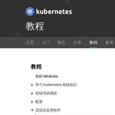
教程
Get Started
主页
入门
概念
任务
教程
参考
Ready to get your hands dirty?
通过
Build a simple Kubernetes
如何使
cluster that runs "Hello World"
教程
for Node.js.
你好 Minikube
想要修改 Kubernetes 的核心源代码？
学习 Kubernetes 基础知识
在线培训课程
学习 Kubernetes 基础知识
在 GitHub 上查看
配置
创建集群
在线培训课程
无状态应用程序
部署应用
Kubernetes 在线培训概述
配置
创建集群