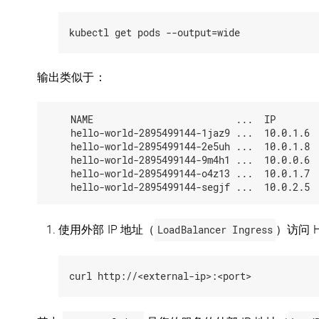
输出类似于：
    NAME                         ...  IP        
    hello-world-2895499144-1jaz9 ...  10.0.1.6  
    hello-world-2895499144-2e5uh ...  10.0.1.8  
    hello-world-2895499144-9m4h1 ...  10.0.0.6  
    hello-world-2895499144-o4z13 ...  10.0.1.7  
使用外部 IP 地址（
LoadBalancer Ingress
）访问 He