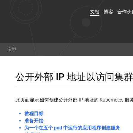
文档
博客
合作伙
文档
博客
贡献
演练，示例和参考文档了解
阅读关于 kubernetes 
用 Kubernetes。你甚至
范的最新信息,以及获取最
公开外部 IP 地址以访问集
可以
帮助贡献文档
！
术。
此页面显示如何创建公开外部 IP 地址的 Kubernetes 
Twitter
Git
教程目标
准备开始
为一个在五个 pod 中运行的应用程序创建服务