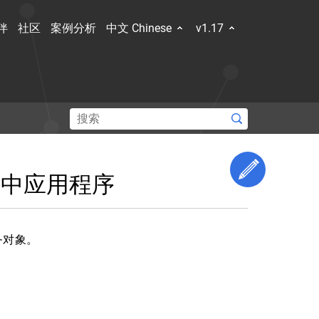
伴
社区
案例分析
中文 Chinese
v1.17
和容器规
新的技
Edit This 
群中应用程序
了解社区
服务对象。
Hub
Slack Slack
Stack Overflow
论坛
事件日历