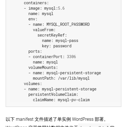
containers:
-
image:
mysql:
5.6
name:
mysql
env:
-
name:
MYSQL_ROOT_PASSWORD
valueFrom:
secretKeyRef:
name:
mysql-pass
key:
password
ports:
-
containerPort:
3306
name:
mysql
volumeMounts:
-
name:
mysql-persistent-storage
mountPath:
/var/lib/mysql
volumes:
-
name:
mysql-persistent-storage
persistentVolumeClaim:
claimName:
mysql-pv-claim
以下 manifest 文件描述了单实例 WordPress 部署。