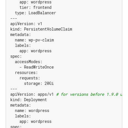
app:
wordpress
tier:
frontend
type:
LoadBalancer
---
apiVersion:
v1
kind:
PersistentVolumeClaim
metadata:
name:
wp-pv-claim
labels:
app:
wordpress
spec:
accessModes:
-
ReadWriteOnce
resources:
requests:
storage:
20Gi
---
apiVersion:
apps/v1
# for versions before 1.9.0 use
kind:
Deployment
metadata:
name:
wordpress
labels:
app:
wordpress
spec: