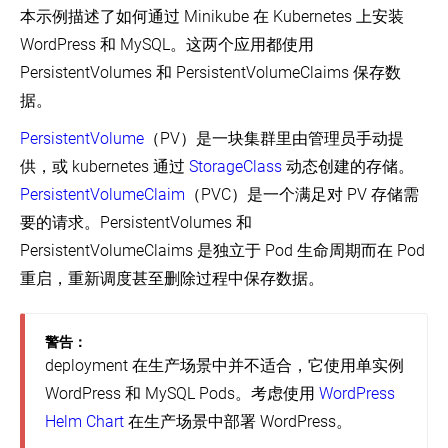
识
本示例描述了如何通过 Minikube 在 Kubernetes 上安装
配
在
创
置
线
在 GitHub 上查看
WordPress 和 MySQL。这两个应用都使用
建
培
无
配
集
PersistentVolumes 和 PersistentVolumeClaims 保存数
训
了解社区
状
置
群
课
据。
态
程
使
部
创
应
witter
GitHub
Slack Slack
Stack Overflow
论坛
事件日历
PersistentVolume
（PV）是一块集群里由管理员手动提
用
署
建
用
Kubernetes
ConfigMap
应
在
集
程
供，或 kubernetes 通过
StorageClass
动态创建的存储。
来
用
线
群
序
配
培
PersistentVolumeClaim
（PVC）是一个满足对 PV 存储需
了
置
Using
部
有
无
训
要的请求。PersistentVolumes 和
Minikube
解
Redis
署
状
状
概
to
你
应
态
态
述
PersistentVolumeClaims 是独立于 Pod 生命周期而在 Pod
Create
的
用
的
应
a
重启，重新调度甚至删除过程中保存数据。
应
应
用
Cluster
使
用
用
程
用
序
交
公
kubectl
了
有
互
警告：
创
开
解
公
状
式
deployment 在生产场景中并不适合，它使用单实例
建
地
你
开
态
教
Deployment
暴
的
外
的
程
WordPress 和 MySQL Pods。考虑使用
WordPress
露
应
部
应
-
交
Helm Chart
在生产场景中部署 WordPress。
你
用
IP
用
创
互
的
地
建