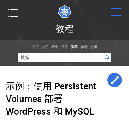
教
教程
程
你
Get
文档
博客
好
主页
入门
概念
任务
教程
参考
贡献
Minikube
Started
通过演练，
阅读关于
学
示例和参考
kubernetes
习
Ready to get
Kubernetes
文档了解如
和容器规范
your hands
基
何使用
的最新信息,
dirty? Build a
础
Edi
Kubernetes。
以及获取最
示例：使用 Persistent
知
simple
你甚至可以
新的技术。
识
Kubernetes
帮助贡献文
Volumes 部署
cluster that
在
学
档
！
线
习
runs "Hello
WordPress 和 MySQL
培
Kubernetes
World" for
基
训
Node.js.
础
课
知
想要修改 Kubernetes 的核心源代码？
程