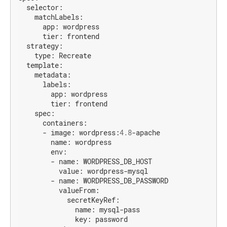
selector:
matchLabels:
app:
wordpress
tier:
frontend
strategy:
type:
Recreate
template:
metadata:
labels:
app:
wordpress
tier:
frontend
spec:
containers:
-
image:
wordpress:
4.8
-apache
name:
wordpress
env:
-
name:
WORDPRESS_DB_HOST
value:
wordpress-mysql
-
name:
WORDPRESS_DB_PASSWORD
valueFrom:
secretKeyRef:
name:
mysql-pass
key:
password