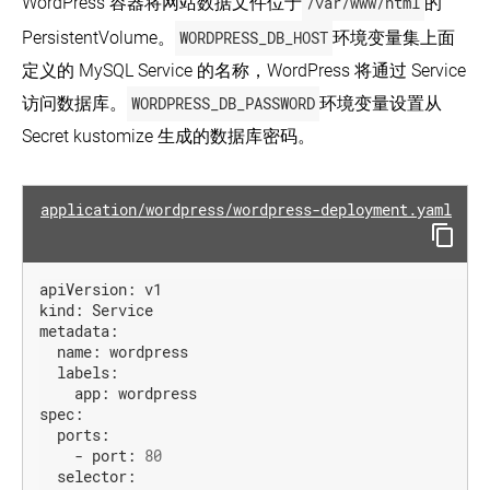
WordPress 容器将网站数据文件位于
/var/www/html
的
PersistentVolume。
WORDPRESS_DB_HOST
环境变量集上面
定义的 MySQL Service 的名称，WordPress 将通过 Service
访问数据库。
WORDPRESS_DB_PASSWORD
环境变量设置从
Secret kustomize 生成的数据库密码。
application/wordpress/wordpress-deployment.yaml
apiVersion:
v1
kind:
Service
metadata:
name:
wordpress
labels:
app:
wordpress
spec:
ports:
-
port:
80
selector: