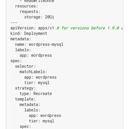
-
ReadWriteOnce
resources:
requests:
storage:
20Gi
---
apiVersion:
apps/v1
# for versions before 1.9.0 use
kind:
Deployment
metadata:
name:
wordpress-mysql
labels:
app:
wordpress
spec:
selector:
matchLabels:
app:
wordpress
tier:
mysql
strategy:
type:
Recreate
template:
metadata:
labels:
app:
wordpress
tier:
mysql
spec: