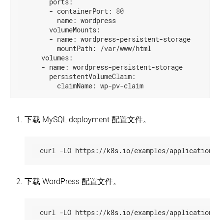
ports:
-
containerPort:
80
name:
wordpress
volumeMounts:
-
name:
wordpress-persistent-storage
mountPath:
/var/www/html
volumes:
-
name:
wordpress-persistent-storage
persistentVolumeClaim:
claimName:
wp-pv-claim
下载 MySQL deployment 配置文件。
  curl -LO https://k8s.io/examples/application/
下载 WordPress 配置文件。
  curl -LO https://k8s.io/examples/application/