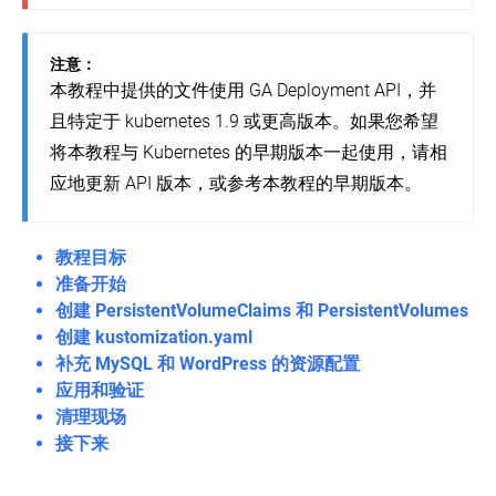
式
查
示
应
址
集
教
看
例：
用
以
群
程
pod
使
访
-
和
注意：
伸
公
用
问
部
工
缩
开
Persistent
本教程中提供的文件使用 GA Deployment API，并
集
署
作
您
Volumes
地
群
应
且特定于 kubernetes 1.9 或更高版本。如果您希望
部
节
的
暴
中
用
署
点
应
露
应
将本教程与 Kubernetes 的早期版本一起使用，请相
程
WordPress
用
你
用
序
交
和
应地更新 API 版本，或参考本教程的早期版本。
的
程
互
MySQL
更
伸
应
序
式
新
缩
用
StatefulSet
教
你
您
示
基
教程目标
程-
的
Using
的
例：
础
探
a
应
应
准备开始
使
Service
索
用
用
用
创建 PersistentVolumeClaims 和 PersistentVolumes
示
to
您
Redis
例：
Expose
创建 kustomization.yaml
运
更
的
部
使
Your
行
新
应
补充 MySQL 和 WordPress 的资源配置
署
App
用
应
你
用
PHP
应用和验证
Stateful
用
的
程
留
交
Sets
清理现场
程
应
序
言
互
部
序
用
板
接下来
式
署
的
应
教
Cassandra
执
多
用
程
行