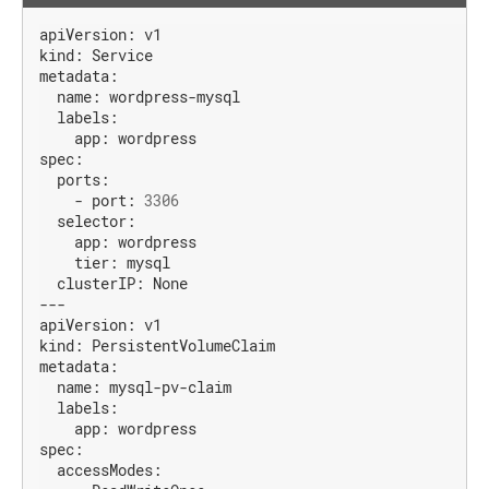
apiVersion:
v1
kind:
Service
metadata:
name:
wordpress-mysql
labels:
app:
wordpress
spec:
ports:
-
port:
3306
selector:
app:
wordpress
tier:
mysql
clusterIP:
None
---
apiVersion:
v1
kind:
PersistentVolumeClaim
metadata:
name:
mysql-pv-claim
labels:
app:
wordpress
spec:
accessModes: