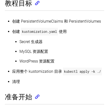
个
运
程
教程目标
-
滚
实
行
序
发
动
例
ZooKeeper，
布
更
Example:
一
您
Add
交
新
个
的
创建 PersistentVolumeClaims 和 PersistentVolumes
logging
互
CP
应
and
交
教
分
用
metrics
互
程
布
创建
kustomization.yaml
使用
程
to
式
-
式
序
the
教
缩
系
PHP
Secret 生成器
程
放
统
/
-
你
Redis
更
MySQL 资源配置
的
集
Guestbook
新
example
应
群
应
(EN)
用
WordPress 资源配置
用
Services
集
程
群
序
应用整个 kustomization 目录
kubectl apply -k ./
Services
AppArmor
使
清理
用
Source
IP
准备开始