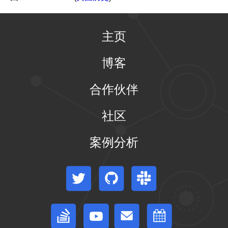
个
-
滚
实
发
动
例
布
更
您
主页
交
新
的
互
应
交
教
用
博客
互
程
程
式
-
序
教
缩
合作伙伴
程
放
-
你
更
的
社区
新
应
应
用
用
程
案例分析
序
在
线
培
Twitter
GitHub
Slack
训
课
程
Stack Overflow
论坛
事件日历
配
在
置
线