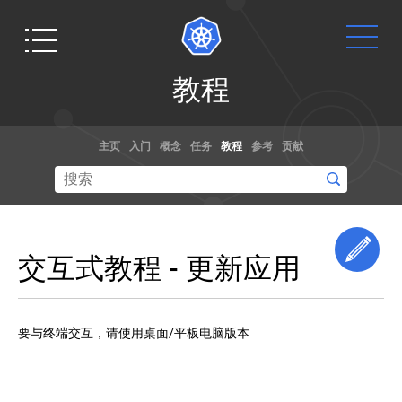
教
教程
程
你
Get
文档
博客
好
主页
入门
概念
任务
教程
参考
贡献
Minikube
Started
通过演练，
阅读关于
学
示例和参考
kubernetes
习
Ready to get
Kubernetes
文档了解如
和容器规范
your hands
基
何使用
的最新信息,
dirty? Build a
础
Edi
Kubernetes。
以及获取最
交互式教程 - 更新应用
知
simple
你甚至可以
新的技术。
识
Kubernetes
帮助贡献文
cluster that
学
档
！
习
runs "Hello
要与终端交互，请使用桌面/平板电脑版本
Kubernetes
World" for
基
Node.js.
础
知
想要修改 Kubernetes 的核心源代码？