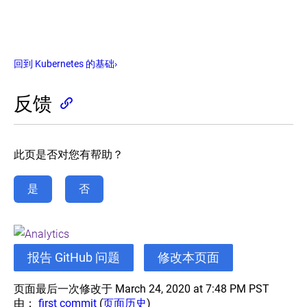
式
查
应
集
教
看
用
群
程
pod
-
和
伸
公
部
工
缩
开
署
回到 Kubernetes 的基础
›
作
您
地
应
节
的
暴
用
点
应
露
反馈
程
用
你
序
交
的
互
更
伸
应
式
新
缩
用
教
你
您
此页是否对您有帮助？
程-
的
Using
的
探
a
应
应
Service
索
用
用
是
否
to
您
Expose
运
更
的
Your
行
新
应
App
应
你
用
用
的
程
交
报告 GitHub 问题
修改本页面
程
应
序
互
序
用
式
的
教
页面最后一次修改于 March 24, 2020 at 7:48 PM PST
执
多
程
由：
first commit
(
页面历史
)
行