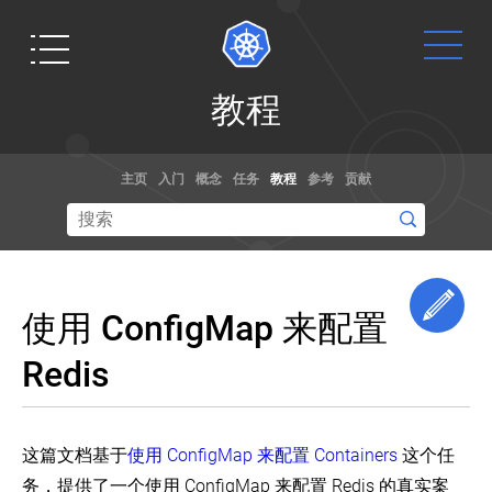
教
教程
程
你
Get
文档
博客
好
主页
入门
概念
任务
教程
参考
贡献
Minikube
Started
通过演练，
阅读关于
学
示例和参考
kubernetes
习
Ready to get
Kubernetes
文档了解如
和容器规范
your hands
基
何使用
的最新信息,
dirty? Build a
础
Edi
Kubernetes。
以及获取最
使用 ConfigMap 来配置
知
simple
你甚至可以
新的技术。
识
Kubernetes
帮助贡献文
Redis
cluster that
在
学
档
！
线
习
runs "Hello
培
Kubernetes
World" for
基
训
Node.js.
础
这篇文档基于
使用 ConfigMap 来配置 Containers
这个任
课
知
想要修改 Kubernetes 的核心源代码？
程
务，提供了一个使用 ConfigMap 来配置 Redis 的真实案