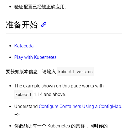
式
的
应
查
应
集
教
应
用
验证配置已经被正确应用。
看
用
群
程
用
程
pod
-
序
和
伸
公
部
集
有
工
缩
开
准备开始
署
群
公
状
作
您
地
应
开
态
节
的
暴
Services
集
用
外
的
点
应
露
群
程
部
应
用
你
Services
Katacoda
序
IP
用
交
的
AppArmor
地
互
更
伸
使
应
示
址
式
Play with Kubernetes
新
缩
用
用
例：
以
教
你
您
Source
使
访
程-
的
Using
的
IP
要获知版本信息，请输入
kubectl version
.
用
问
探
a
应
应
Persistent
集
Service
索
用
用
Volumes
to
群
您
The example shown on this page works with
部
Expose
中
运
更
的
Your
署
应
行
新
应
kubectl
1.14 and above.
App
WordPress
用
应
你
用
和
程
用
的
程
交
MySQL
Understand
Configure Containers Using a ConfigMap
.
序
程
应
序
互
序
用
–>
式
StatefulSet
示
的
基
教
例：
执
多
础
程
你必须拥有一个 Kubernetes 的集群，同时你的
使
行