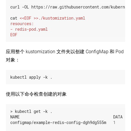
curl -OL https://raw.githubusercontent.com/kubernete
cat 
EOF
应用整个 kustomization 文件夹以创建 ConfigMap 和 Pod
对象：
kubectl apply -k .
使用以下命令检查创建的对象
> kubectl get -k .

NAME                                        DATA   A
configmap/example-redis-config-dgh9dg555m   
1
      5