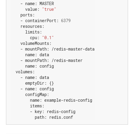
-
name:
MASTER
value:
"true"
ports:
-
containerPort:
6379
resources:
limits:
cpu:
"0.1"
volumeMounts:
-
mountPath:
/redis-master-data
name:
data
-
mountPath:
/redis-master
name:
config
volumes:
-
name:
data
emptyDir:
{}
-
name:
config
configMap:
name:
example-redis-config
items:
-
key:
redis-config
path:
redis.conf