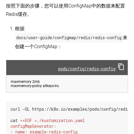
按照下面的步骤，您可以使用ConfigMap中的数据来配置
Redis缓存。
根据
docs/user-guide/configmap/redis/redis-config
来
创建一个ConfigMap：
pods/config/redis-config
maxmemory 2mb

curl -OL https://k8s.io/examples/pods/config/redis-c
cat 