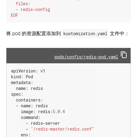
EOF
将 pod 的资源配置添加到
kustomization.yaml
文件中：
pods/config/redis-pod.yaml
apiVersion:
v1
kind:
Pod
metadata:
name:
redis
spec:
containers:
-
name:
redis
image:
redis:
5.0.4
command:
-
redis-server
-
"/redis-master/redis.conf"
env: