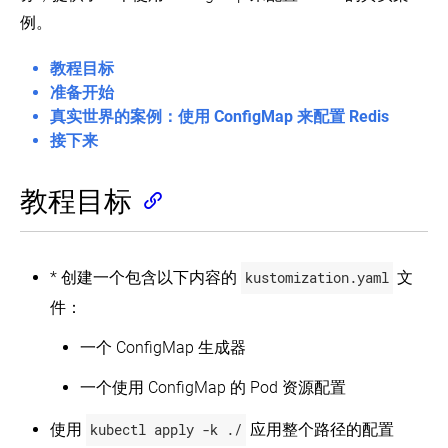
识
配
在
例。
创
置
线
在 GitHub 上查看
建
培
教程目标
配
集
训
了解社区
置
群
课
准备开始
程
真实世界的案例：使用 ConfigMap 来配置 Redis
使
部
创
witter
GitHub
Slack Slack
Stack Overflow
论坛
事件日历
用
署
建
接下来
Kubernetes
ConfigMap
应
在
集
来
用
线
群
配
培
教程目标
了
置
Using
部
训
Minikube
解
Redis
署
概
to
你
应
述
Create
无
的
用
a
状
* 创建一个包含以下内容的
kustomization.yaml
文
应
Cluster
态
使
用
件：
应
用
交
用
公
kubectl
了
互
一个 ConfigMap 生成器
程
创
开
解
式
序
建
地
你
教
Deployment
暴
的
一个使用 ConfigMap 的 Pod 资源配置
程
有
无
露
应
-
交
状
状
你
用
创
使用
kubectl apply -k ./
应用整个路径的配置
互
态
态
的
建