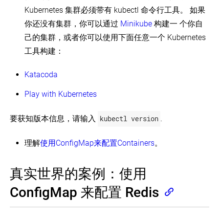
个
-
用
滚
Kubernetes 集群必须带有 kubectl 命令行工具。 如果
示
实
发
Redis
动
例：
例
布
你还没有集群，你可以通过
Minikube
构建一 个你自
部
更
使
您
署
交
新
用
己的集群，或者你可以使用下面任意一个 Kubernetes
的
PHP
互
Stateful
应
留
工具构建：
交
教
Sets
用
言
互
部
程
程
板
式
署
-
序
Katacoda
应
教
缩
Cassandra
用
程
放
运
Play with Kubernetes
程
-
你
行
序
更
的
ZooKeeper，
新
应
要获知版本信息，请输入
kubectl version
.
Example:
一
应
用
Add
个
用
程
logging
CP
序
and
理解
使用ConfigMap来配置Containers
。
分
metrics
布
to
式
the
真实世界的案例：使用
系
PHP
统
/
ConfigMap 来配置 Redis
Redis
Guestbook
example
(EN)