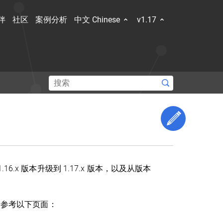
伴
社区
案例分析
中文 Chinese
v1.17
和容器规
新的技
Edit This 
了解社区
 1.16.x 版本升级到 1.17.x 版本，以及从版本
Hub
Slack Slack
Stack Overflow
论坛
事件日历
，请参考以下页面：