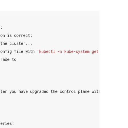
config file with 
'kubectl -n kube-system get cm kubeadm-
fter you have upgraded the control plane with 
'kubeadm u
eries:
