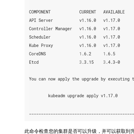
COMPONENT            CURRENT   AVAILABLE

API Server           v1.16.0   v1.17.0

Controller Manager   v1.16.0   v1.17.0

Scheduler            v1.16.0   v1.17.0

Kube Proxy           v1.16.0   v1.17.0

CoreDNS              
1
.6.2     
1
.6.5

Etcd                 
3
.3.15    
3
.4.3-0

You can now apply the upgrade by executing t
        kubeadm upgrade apply v1.17.0

___________________________________________
此命令检查您的集群是否可以升级，并可以获取到