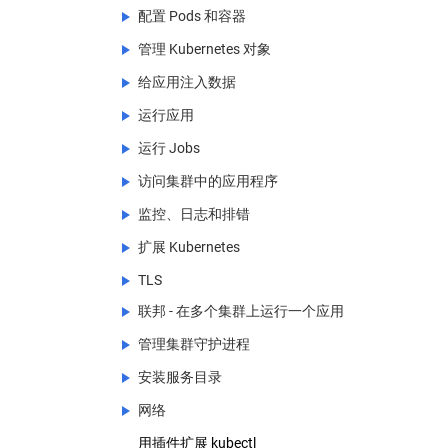
配置 Pods 和容器
管理 Kubernetes 对象
配置 Pods 和容器
给应用注入数据
为容器和 Pod 分配内存资源
管理 Kubernetes 对象
运行应用
Assign CPU Resources to Containers and
Declarative Management of Kubernetes
给应用注入数据
Pods
Objects Using Configuration Files
(EN)
运行 Jobs
为容器设置启动时要执行的命令及其入参
运行应用
Configure GMSA for Windows Pods and
Declarative Management of Kubernetes
containers
Objects Using Kustomize
(EN)
(EN)
访问集群中的应用程序
为容器设置环境变量
运行一个有状态的应用程序
运行 Jobs
为 Windows 的 pod 和容器配置
Managing Kubernetes Objects Using
监控、日志和排错
使用 PodPreset 将信息注入 Pods
使用 kubectl patch 更新 API 对象
使用 CronJob 运行自动化任务
访问集群中的应用程序
Imperative Commands
RunAsUserName
(EN)
扩展 Kubernetes
使用 Secret 安全地分发凭证
删除 StatefulSet
使用扩展进行并行处理
网页界面 (Dashboard)
监控、日志和排错
使用配置文件对 Kubernetes 对象进行命令
配置 Pod 的服务质量
式管理
TLS
通过文件将Pod信息呈现给容器
强制删除 StatefulSet 类型的 Pods
使用工作队列进行粗粒度并行处理
访问集群
Auditing
扩展 Kubernetes
为容器分派扩展资源
联邦 - 在多个集群上运行一个应用
Auditing with Falco
管理集群中的 TLS 认证
通过环境变量将Pod信息呈现给容器
基于Replication Controller执行滚动升级
使用工作队列进行精细的并行处理
使用端口转发来访问集群中的应用
使用自定义资源
(EN)
配置 Pod 以使用卷进行存储
Logging Using Stackdriver
管理集群守护进程
证书轮换
联邦 - 在多个集群上运行一个应用
(EN)
Pod 水平自动伸缩
使用服务来访问集群中的应用
配置聚合层
使用自定义资源
配置 Pod 以使用 PersistentVolume 作为存
StackDriver 中的事件
储
安装服务目录
将 CoreDNS 设置为联邦集群的 DNS 提供
管理集群守护进程
Horizontal Pod Autoscaler演练
创建一个外部负载均衡器
设置一个扩展的 API server
Extend the Kubernetes API with
者
CustomResourceDefinitions
(EN)
使用 crictl 对 Kubernetes 节点进行调试
配置 Pod 使用投射卷作存储
网络
对 DaemonSet 执行回滚
安装服务目录
指定应用程序的中断预算（Disruption
配置你的云平台防火墙
使用 HTTP 代理访问 Kubernetes API
用户自定义资源版本
使用联合服务来实现跨集群的服务发现
Budget）
使用 ElasticSearch 和 Kibana 进行日志管
Configure a Security Context for a Pod or
用插件扩展 kubectl
对 DaemonSet 执行滚动更新
使用 Helm 安装 Service Catalog
网络
Set up Ingress on Minikube with the