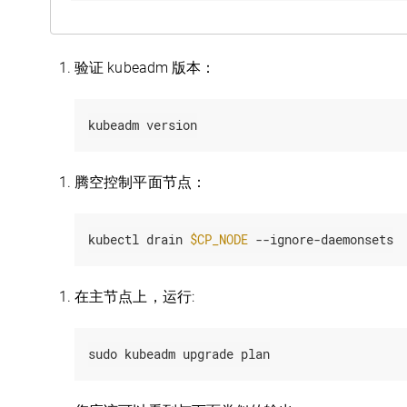
验证 kubeadm 版本：
kubeadm version
腾空控制平面节点：
kubectl drain 
$CP_NODE
 --ignore-daemonsets
在主节点上，运行:
sudo kubeadm upgrade plan