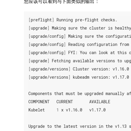
您应该可以看到与下面类似的输出：
[
preflight
]
[
upgrade
]
[
upgrade/config
]
[
upgrade/config
]
[
upgrade/config
]
 FYI: You can look at this 
[
upgrade
]
[
upgrade/versions
]
[
upgrade/versions
]
 kubeadm version: v1.17.0

Components that must be upgraded manually a
COMPONENT   CURRENT       AVAILABLE

Kubelet     
1
 x v1.16.0   v1.17.0

Upgrade to the latest version in the v1.13 s