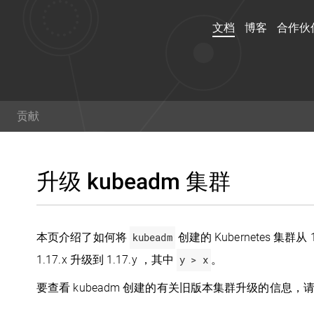
文档
博客
合作伙
文档
博客
贡献
演练，示例和参考文档了解
阅读关于 kubernetes 
用 Kubernetes。你甚至
范的最新信息,以及获取最
升级 kubeadm 集群
可以
帮助贡献文档
！
术。
本页介绍了如何将
kubeadm
创建的 Kubernetes 集群从
Twitter
Git
1.17.x 升级到 1.17.y ，其中
y > x
。
要查看 kubeadm 创建的有关旧版本集群升级的信息