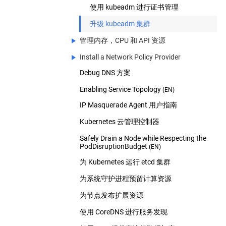
使用 kubeadm 进行证书管理
升级 kubeadm 集群
管理内存，CPU 和 API 资源
Install a Network Policy Provider
管理内存，CPU 和 API 资源
Debug DNS 方案
Install a Network Policy Provider
为命名空间配置默认的内存请求和限制
使用 Calico 作为 NetworkPolicy
Enabling Service Topology
为命名空间配置默认的CPU请求和限制
(EN)
IP Masquerade Agent 用户指南
使用 Cilium 作为 NetworkPolicy
配置命名空间的最小和最大内存约束
Kubernetes 云管理控制器
使用 Kube-router 作为 NetworkPolicy
为命名空间配置CPU最小和最大限制
Safely Drain a Node while Respecting the
使用 Romana 作为 NetworkPolicy
为命名空间配置内存和 CPU 配额
PodDisruptionBudget
(EN)
使用 Weave Net 作为 NetworkPolicy
配置命名空间下pod总数
为 Kubernetes 运行 etcd 集群
为系统守护进程预留计算资源
为节点发布扩展资源
使用 CoreDNS 进行服务发现