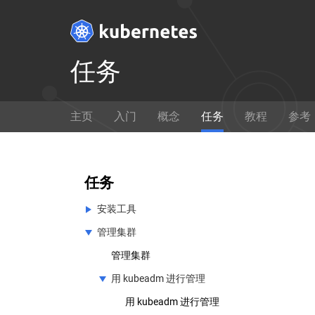
任务
Get Started
主页
入门
概念
任务
教程
参考
Ready to get your hands dirty?
通过
Build a simple Kubernetes
如何使
cluster that runs "Hello World"
任务
for Node.js.
安装工具
想要修改 Kubernetes 的核心源代码？
管理集群
安装工具
安装并设置 kubectl
管理集群
在 GitHub 上查看
安装 Minikube
用 kubeadm 进行管理
用 kubeadm 进行管理