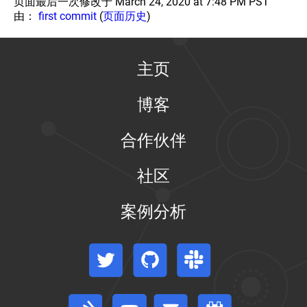
页面最后一次修改于 March 24, 2020 at 7:48 PM PST
处
由：
first commit
(
页面历史
)
理
方
式
主页
限
制
存
博客
储
消
耗
合作伙伴
集
群
社区
DNS
服
务
案例分析
自
动
伸
Twitter
GitHub
Slack
缩
集
群
安
Stack Overflow
论坛
事件日历