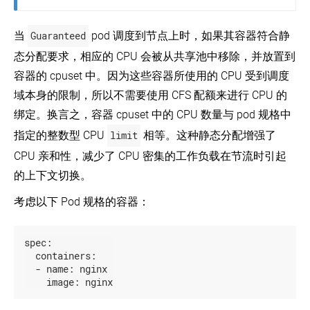
集
群
中
当
Guaranteed
pod 调度到节点上时，如果其容器符合静
使
态分配要求，相应的 CPU 会被从共享池中移除，并放置到
用
sysctl
容器的 cpuset 中。因为这些容器所使用的 CPU 受到调度
在
域本身的限制，所以不需要使用 CFS 配额来进行 CPU 的
实
绑定。换言之，容器 cpuset 中的 CPU 数量与 pod 规格中
时
集
指定的整数型 CPU
limit
相等。这种静态分配增强了
群
上
CPU 亲和性，减少了 CPU 密集的工作负载在节流时引起
重
的上下文切换。
新
配
考虑以下 Pod 规格的容器：
置
节
点
的
spec:
Kubelet
containers:
-
name:
nginx
声
image:
nginx
明
网