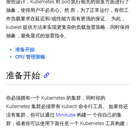
装
行
按照设计，Kubernetes 对 pod 执行相关的很多方面进行了
Minikube
管
抽象，使得用户不必关心。然 而，为了正常运行，有些工
理
在 GitHub 上查看
作负载要求在延迟和/或性能方面有更强的保证。 为此，
管
用
了解社区
kubelet 提供方法来实现更复杂的负载放置策略，同时保持
理
kubeadm
进
内
抽象，避免显式的放置指令。
行
存，
witter
GitHub
Slack Slack
Stack Overflow
论坛
事件日历
管
CPU
和
理
准备开始
API
CPU 管理策略
使
资
用
源
kubeadm
准备开始
Install
进
管
a
行
理
Network
证
内
Policy
书
存，
Provider
管
CPU
你必须拥有一个 Kubernetes 的集群，同时你的
和
理
Debug
Install
Kubernetes 集群必须带有 kubectl 命令行工具。 如果你还
API
DNS
a
资
升
方
Network
没有集群，你可以通过
Minikube
构建一 个你自己的集
源
级
Policy
案
kubeadm
Provider
群，或者你可以使用下面任意一个 Kubernetes 工具构建：
为
集
Enabling
使
命
群
Service