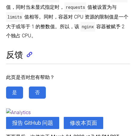
数
值，同时当未显式指定时，
requests
值被设置为与
配
limits
值相等。同时，容器对 CPU 资源的限制值是一个
置
API
大于或等于 1 的整数值。所以，该
nginx
容器被赋予 2
对
象
个独占 CPU。
配
额
反馈
配
置
多
个
调
此页是否对您有帮助？
度
器
是
否
配
置
资
源
不
报告 GitHub 问题
修改本页面
足
时
的