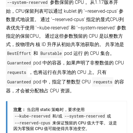
--system-reserved
参数保留的 CPU 。从1.17版本开
启
用
始，CPU保留列表可以通过 kublet 的 ‘–reserved-cpus’ 参
端
点
数显式地设置。 通过 ‘–reserved-cpus’ 指定的显式CPU列
切
表优先于使用 ‘–kube-reserved’ 和 ‘–system-reserved’ 参数
片
指定的保留CPU。 通过这些参数预留的 CPU 是以整数方
命
式，按物理内 核 ID 升序从初始共享池获取的。 共享池是
名
空
BestEffort
和
Burstable
pod 运行 的 CPU 集合。
间
演
Guaranteed
pod 中的容器，如果声明了非整数值的 CPU
练
requests
，也将运行在共享池的 CPU 上。只有
在
Kubernetes
Guaranteed
pod 中，指定了整数型 CPU
requests
的容
集
器，才会被分配独占 CPU 资源。
群
中
使
用
注意：
当启用 static 策略时，要求使用
NodeLocal
--kube-reserved
--system-reserved
和/或
或
DNSCache
--reserved-cpus
来保证预留的 CPU 值大于零。 这是
在
因为零预留 CPU 值可能使得共享池变空。
Kubernetes