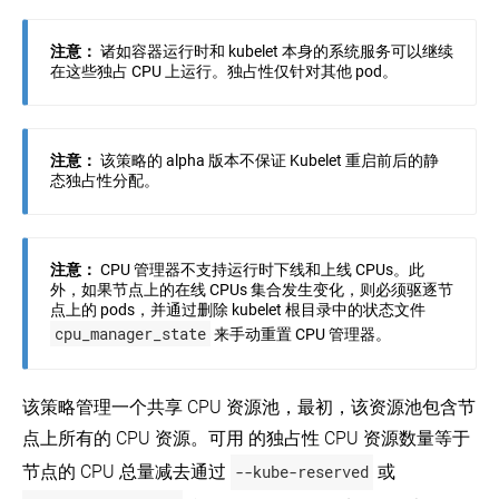
行
CPU
数
配
据
注意：
诸如容器运行时和 kubelet 本身的系统服务可以继续
额
加
在这些独占 CPU 上运行。独占性仅针对其他 pod。
密
配
置
使
命
用
名
注意：
该策略的 alpha 版本不保证 Kubelet 重启前后的静
Kubernetes
空
API
态独占性分配。
间
访
下
问
pod
集
总
群
数
注意：
CPU 管理器不支持运行时下线和上线 CPUs。此
外，如果节点上的在线 CPUs 集合发生变化，则必须驱逐节
关
点上的 pods，并通过删除 kubelet 根目录中的状态文件
键
cpu_manager_state
插
来手动重置 CPU 管理器。
件
Pod
的
该策略管理一个共享 CPU 资源池，最初，该资源池包含节
调
度
点上所有的 CPU 资源。可用 的独占性 CPU 资源数量等于
保
节点的 CPU 总量减去通过
--kube-reserved
或
证