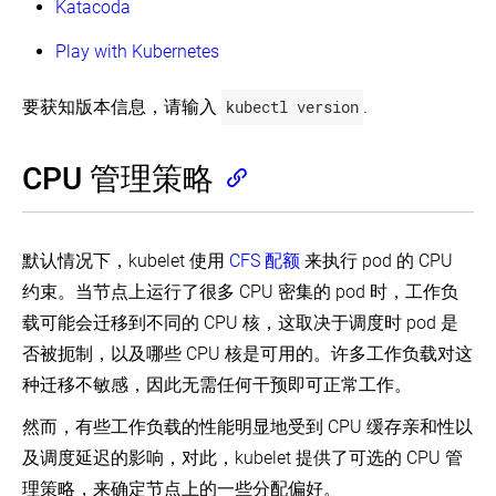
用
名
Katacoda
Topology
Calico
空
(EN)
作
间
Play with Kubernetes
IP
为
配
Masquerade
NetworkPolicy
置
Agent
默
要获知版本信息，请输入
kubectl version
.
用
使
认
户
用
的
指
Cilium
内
CPU 管理策略
南
作
存
为
请
Kubernetes
NetworkPolicy
求
云
和
管
使
默认情况下，kubelet 使用
CFS 配额
来执行 pod 的 CPU
限
理
用
制
控
Kube-
约束。当节点上运行了很多 CPU 密集的 pod 时，工作负
制
router
为
载可能会迁移到不同的 CPU 核，这取决于调度时 pod 是
作
器
命
为
否被扼制，以及哪些 CPU 核是可用的。许多工作负载对这
名
Safely
NetworkPolicy
Drain
空
种迁移不敏感，因此无需任何干预即可正常工作。
a
使
间
Node
用
配
然而，有些工作负载的性能明显地受到 CPU 缓存亲和性以
while
Romana
置
Respecting
作
及调度延迟的影响，对此，kubelet 提供了可选的 CPU 管
默
the
为
认
PodDisruptionBudget
理策略，来确定节点上的一些分配偏好。
NetworkPolicy