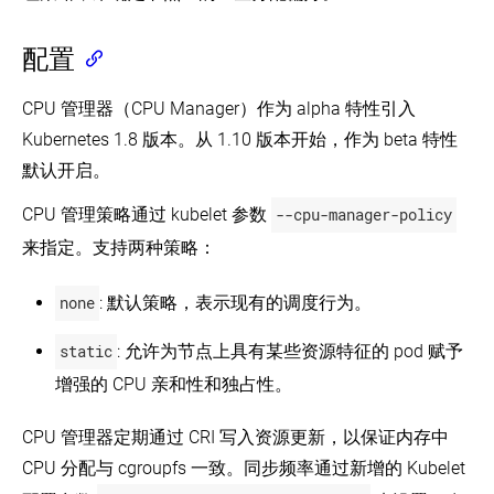
的
(EN)
CPU
使
为
请
用
配置
Kubernetes
求
Weave
运
和
Net
行
限
CPU 管理器（CPU Manager）作为 alpha 特性引入
作
etcd
制
为
集
Kubernetes 1.8 版本。从 1.10 版本开始，作为 beta 特性
NetworkPolicy
群
配
默认开启。
置
为
命
系
CPU 管理策略通过 kubelet 参数
--cpu-manager-policy
名
统
空
来指定。支持两种策略：
守
间
护
的
进
最
none
: 默认策略，表示现有的调度行为。
程
小
预
和
static
: 允许为节点上具有某些资源特征的 pod 赋予
留
最
计
大
增强的 CPU 亲和性和独占性。
算
内
资
存
源
约
CPU 管理器定期通过 CRI 写入资源更新，以保证内存中
束
CPU 分配与 cgroupfs 一致。同步频率通过新增的 Kubelet
为
节
为