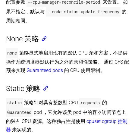
配置参数
--cpu-manager-reconcile-period
来设置。 如
点
命
发
名
果不指定，默认与
--node-status-update-frequency
的
布
空
扩
周期相同。
间
展
配
资
置
源
None 策略
CPU
最
使
小
用
none
策略显式地启用现有的默认 CPU 亲和方案，不提供
和
CoreDNS
最
操作系统调度器默认行为之外的亲和性策略。 通过 CFS 配
进
大
行
限
额来实现
Guaranteed pods
的 CPU 使用限制。
服
制
务
发
为
Static 策略
现
命
名
使
空
static
策略针对具有整数型 CPU
requests
的
用
间
KMS
配
Guaranteed
pod ，它允许该类 pod 中的容器访问节点上
提
置
供
的独占 CPU 资源。这种独占性是使用
cpuset cgroup 控制
内
商
存
器
来实现的。
进
和