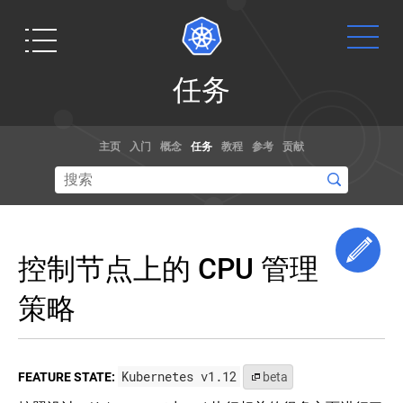
任
任务
务
安
Get
文档
博客
装
主页
入门
概念
任务
教程
参考
贡献
工
Started
具
通过演练，
阅读关于
示例和参考
kubernetes
管
安
Ready to get
文档了解如
和容器规范
理
装
your hands
集
工
何使用
的最新信息,
dirty? Build a
Edi
群
具
Kubernetes。
以及获取最
控制节点上的 CPU 管理
simple
你甚至可以
新的技术。
安
管
Kubernetes
装
理
帮助贡献文
策略
cluster that
并
集
档
！
runs "Hello
设
群
置
World" for
用
kubectl
Node.js.
kubeadm
Kubernetes v1.12
FEATURE STATE:
beta
安
进
想要修改 Kubernetes 的核心源代码？