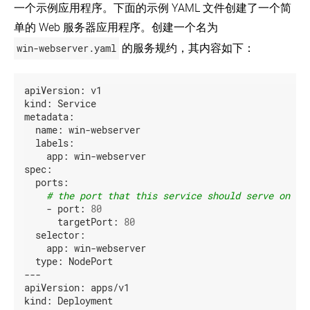
Kubernetes
Cloud
一个示例应用程序。下面的示例 YAML 文件创建了一个简
Kubernetes
导
Private
(EN)
集
oVirt
单的 Web 服务器应用程序。创建一个名为
在
群
多
Guide
win-webserver.yaml
的服务规约，其内容如下：
个
for
Installing
使
adding
云
Kubernetes
用
Windows
上
with
kubeadm
Nodes
apiVersion:
v1
运
KRIB
引
in
行
kind:
Service
(EN)
Kubernetes
导
Kubernetes
metadata:
(EN)
集
使
name:
win-webserver
群
在
用
Kubernetes
labels:
AWS
Kops
中
app:
win-webserver
安
EC2
安
调
装
spec:
上
装
度
kubeadm
ports:
运
Kubernetes
Windows
# the port that this service should serve on
行
容
对
Installing
-
port:
80
Kubernetes
器
kubeadm
Kubernetes
targetPort:
80
的
进
在
with
selector:
指
行
Kubespray
Azure
app:
win-webserver
南
故
上
(EN)
type:
NodePort
障
运
学
---
排
行
习
apiVersion:
apps/v1
查
Kubernetes
环
kind:
Deployment
境