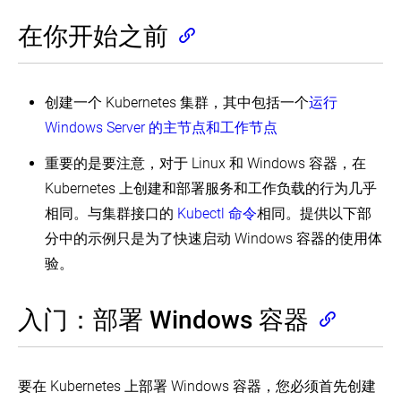
案
在你开始之前
使
Turnkey
云
用
解
部
决
署
创建一个 Kubernetes 集群，其中包括一个
运行
方
工
案
具
Windows Server 的主节点和工作节点
安
Running
装
重要的是要注意，对于 Linux 和 Windows 容器，在
Kubernetes
Kubernetes
on
Kubernetes 上创建和部署服务和工作负载的行为几乎
CenturyLink
本
使
Cloud
相同。与集群接口的
Kubectl 命令
相同。提供以下部
地
用
(EN)
VMs
部
分中的示例只是为了快速启动 Windows 容器的使用体
署
Running
Windows
本
工
Kubernetes
验。
Kubernetes
地
on
具
VMs
Google
安
Windows
Compute
装
入门：部署 Windows 容器
Kubernetes
Cloudstack
Engine
Kubernetes
(EN)
(EN)
Intro
使
to
DC/OS
使
用
Windows
上
用
support
要在 Kubernetes 上部署 Windows 容器，您必须首先创建
kubeadm
的
IBM
in
引