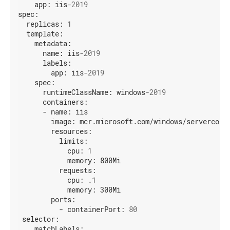
app:
iis
-2019
spec:
replicas:
1
template:
metadata:
name:
iis
-2019
labels:
app:
iis
-2019
spec:
runtimeClassName:
windows
-2019
containers:
-
name:
iis
image:
mcr.microsoft.com/windows/servercore
resources:
limits:
cpu:
1
memory:
800Mi
requests:
cpu:
.
1
memory:
300Mi
ports:
-
containerPort:
80
selector:
matchLabels: