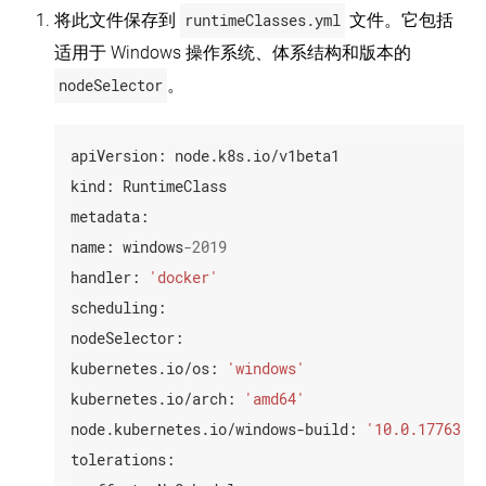
将此文件保存到
runtimeClasses.yml
文件。它包括
适用于 Windows 操作系统、体系结构和版本的
nodeSelector
。
apiVersion:
node.k8s.io/v1beta1
kind:
RuntimeClass
metadata:
name:
windows
-2019
handler:
'docker'
scheduling:
nodeSelector:
kubernetes.io/os:
'windows'
kubernetes.io/arch:
'amd64'
node.kubernetes.io/windows-build:
'10.0.17763'
tolerations: