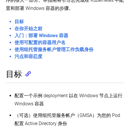
序的很大一部分。本指南将引导您完成在 Kubernetes 中配
单
本
主
偏
置和部署 Windows 容器的步骤。
集
差
在 GitHub 上查看
群
目标
v1.17
了解社区
Release
生
在你开始之前
Notes
产
入门：部署 Windows 容器
(EN)
环
witter
GitHub
Slack Slack
Stack Overflow
论坛
事件日历
使用可配置的容器用户名
境
Kubernetes
使用组托管服务帐户管理工作负载身份
版
生
本
污点和容忍度
产
及
环
版
境
本
目标
倾
容
斜
器
支
运
持
行
配置一个示例 deployment 以在 Windows 节点上运行
策
时
略
Windows 容器
Turnkey
云
（可选）使用组托管服务帐户（GMSA）为您的 Pod
解
决
配置 Active Directory 身份
方