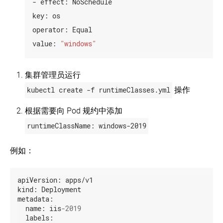
-
effect:
NoSchedule
key:
os
operator:
Equal
value:
"windows"
集群管理员运行
kubectl create -f runtimeClasses.yml
操作
根据需要向 Pod 规约中添加
runtimeClassName: windows-2019
例如：
apiVersion:
apps/v1
kind:
Deployment
metadata:
name:
iis
-2019
labels: