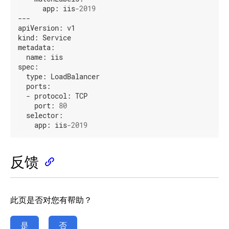
app:
iis
-2019
---
apiVersion:
v1
kind:
Service
metadata:
name:
iis
spec:
type:
LoadBalancer
ports:
-
protocol:
TCP
port:
80
selector:
app:
iis
-2019
反馈
此页是否对您有帮助？
是
否