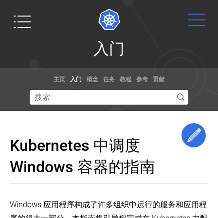
入
入门
门
Kubernetes
Get
文档
博客
发
主页
入门
概念
任务
教程
参考
贡献
行
Started
说
通过演练，
阅读关于
明
示例和参考
kubernetes
和
Ready to get
文档了解如
和容器规范
版
your hands
本
何使用
的最新信息,
dirty? Build a
Edi
偏
Kubernetes。
以及获取最
Kubernetes 中调度
simple
差
你甚至可以
新的技术。
Kubernetes
帮助贡献文
使
Kubernetes
Windows 容器的指南
cluster that
发
用
档
！
runs "Hello
行
kubeadm
创
说
World" for
建
明
Node.js.
一
和
Windows 应用程序构成了许多组织中运行的服务和应用程
想要修改 Kubernetes 的核心源代码？
个
版