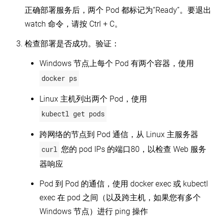
集
正确部署服务后，两个 Pod 都标记为“Ready”。要退出
群
watch 命令，请按 Ctrl + C。
使
用
检查部署是否成功。验证：
kubeadm
配
置
Windows 节点上每个 Pod 有两个容器，使用
集
docker ps
群
中
的
Linux 主机列出两个 Pod，使用
每
kubectl get pods
个
kubelet
跨网络的节点到 Pod 通信，从 Linux 主服务器
配
置
curl
您的 pod IPs 的端口80，以检查 Web 服务
您
器响应
的
kubernetes
集
Pod 到 Pod 的通信，使用 docker exec 或 kubectl
群
exec 在 pod 之间（以及跨主机，如果您有多个
以
自
Windows 节点）进行 ping 操作
托