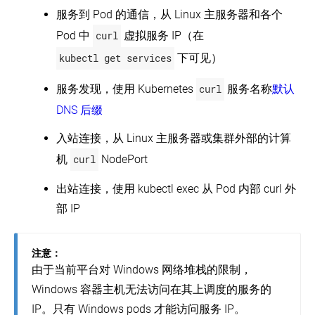
管
服务到 Pod 的通信，从 Linux 主服务器和各个
控
制
Pod 中
curl
虚拟服务 IP（在
平
kubectl get services
下可见）
台
服务发现，使用 Kubernetes
curl
服务名称
默认
DNS 后缀
入站连接，从 Linux 主服务器或集群外部的计算
机
curl
NodePort
出站连接，使用 kubectl exec 从 Pod 内部 curl 外
部 IP
注意：
由于当前平台对 Windows 网络堆栈的限制，
Windows 容器主机无法访问在其上调度的服务的
IP。只有 Windows pods 才能访问服务 IP。