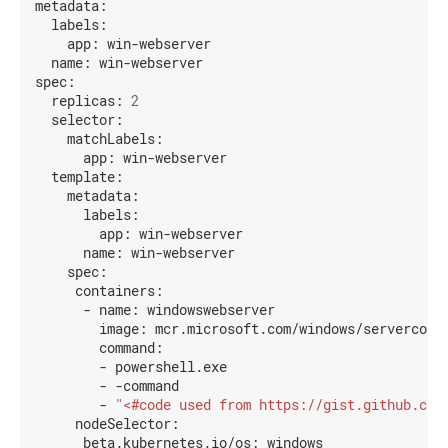
Creating
在
metadata:
a
腾
labels:
最
学
single
讯
app:
win-webserver
control-
佳
习
云
name:
win-webserver
plane
实
环
容
spec:
cluster
践
境
器
with
replicas:
2
服
kubeadm
selector:
使
最
务
(EN)
matchLabels:
用
佳
上
Kind
实
app:
win-webserver
使
运
安
践
template:
用
行
装
metadata:
kubeadm
Kubernetes
Running
Kubernetes
定
labels:
in
制
在
app:
win-webserver
使
multiple
控
阿
name:
win-webserver
zones
用
制
里
spec:
(EN)
Minikube
平
云
containers:
安
创
面
上
-
name:
windowswebserver
装
建
配
运
Kubernetes
image:
mcr.microsoft.com/windows/servercore
大
置
行
command:
型
Kubernetes
-
powershell.exe
高
集
-
-command
可
群
-
"<#code used from https://gist.github.com
用
nodeSelector:
校
拓
beta.kubernetes.io/os:
windows
验
扑