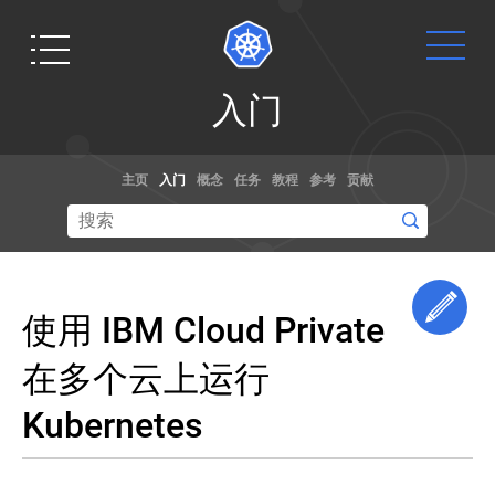
入
入门
门
Kubernetes
Get
文档
博客
发
主页
入门
概念
任务
教程
参考
贡献
行
Started
说
通过演练，
阅读关于
明
示例和参考
kubernetes
和
Ready to get
文档了解如
和容器规范
版
your hands
本
何使用
的最新信息,
dirty? Build a
Edi
偏
Kubernetes。
以及获取最
使用 IBM Cloud Private
simple
差
你甚至可以
新的技术。
Kubernetes
帮助贡献文
使
Kubernetes
在多个云上运行
cluster that
发
用
档
！
runs "Hello
行
kubeadm
Kubernetes
创
说
World" for
建
明
Node.js.
一
和
想要修改 Kubernetes 的核心源代码？
个
版