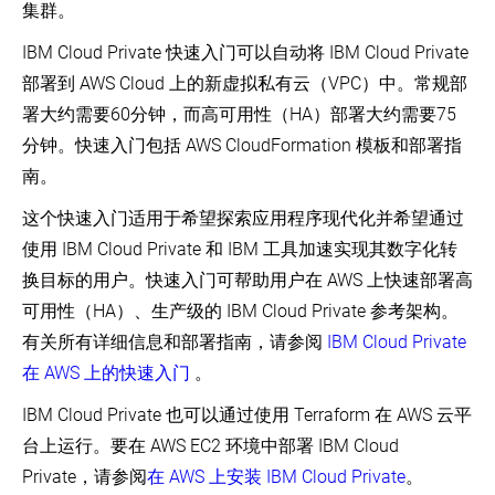
在
集群。
腾
讯
IBM Cloud Private 快速入门可以自动将 IBM Cloud Private
云
部署到 AWS Cloud 上的新虚拟私有云（VPC）中。常规部
容
器
署大约需要60分钟，而高可用性（HA）部署大约需要75
服
务
分钟。快速入门包括 AWS CloudFormation 模板和部署指
上
南。
运
行
这个快速入门适用于希望探索应用程序现代化并希望通过
Kubernetes
使用 IBM Cloud Private 和 IBM 工具加速实现其数字化转
在
阿
换目标的用户。快速入门可帮助用户在 AWS 上快速部署高
里
可用性（HA）、生产级的 IBM Cloud Private 参考架构。
云
上
有关所有详细信息和部署指南，请参阅
IBM Cloud Private
运
在 AWS 上的快速入门
。
行
Kubernetes
IBM Cloud Private 也可以通过使用 Terraform 在 AWS 云平
使
台上运行。要在 AWS EC2 环境中部署 IBM Cloud
用
部
Private，请参阅
在 AWS 上安装 IBM Cloud Private
。
署