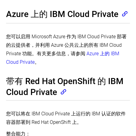
工
具
Azure 上的 IBM Cloud Private
安
装
Kubernetes
本
使
您可以启用 Microsoft Azure 作为 IBM Cloud Private 部署
地
用
的云提供者，并利用 Azure 公共云上的所有 IBM Cloud
VMs
部
署
Private 功能。有关更多信息，请参阅
Azure 上的 IBM
Windows
本
工
Kubernetes
地
Cloud Private
。
具
VMs
安
学
Windows
装
Kubernetes
习
Cloudstack
带有 Red Hat OpenShift 的 IBM
Kubernetes
环
(EN)
Intro
境
使
to
Cloud Private
DC/OS
用
Windows
上
最
学
support
kubeadm
的
佳
习
in
引
Kubernetes
实
环
Kubernetes
导
践
境
您可以将在 IBM Cloud Private 上运行的 IBM 认证的软件
(EN)
集
oVirt
群
容器部署到 Red Hat OpenShift 上。
使
最
Guide
for
用
佳
Installing
使
adding
整合能力：
Kind
实
Kubernetes
用