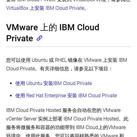
要
kubeadm
求
VirtualBox 上安装 IBM Cloud Private
。
(EN)
使
用
VMware 上的 IBM Cloud
kubeadm
定
Private
制
控
制
平
您可以使用 Ubuntu 或 RHEL 镜像在 VMware 上安装 IBM
面
配
Cloud Private。有关详细信息，请参见以下项目：
置
高
使用 Ubuntu 安装IBM Cloud Private
可
用
使用 Red Hat Enterprise 安装 IBM Cloud Private
拓
扑
选
IBM Cloud Private Hosted 服务会自动在您的 VMware
项
vCenter Server 实例上部署 IBM Cloud Private Hosted。此
利
服务将微服务和容器的功能带到 IBM Cloud上的VMware
用
环境中。使用此服务，您可以将同样熟悉的 VMware 和
kubeadm