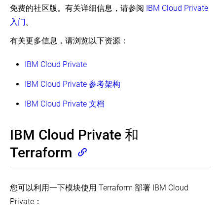
案
免费的社区版。有关详细信息，请参阅
IBM Cloud Private
入门
。
Turnkey
云
解
有关更多信息，请浏览以下资源：
决
方
IBM Cloud Private
案
Running
IBM Cloud Private 参考架构
Kubernetes
on
IBM Cloud Private 文档
CenturyLink
Cloud
(EN)
IBM Cloud Private 和
Running
Kubernetes
Terraform
on
Google
Compute
Engine
(EN)
您可以利用一下模块使用 Terraform 部署 IBM Cloud
使
Private：
用
IBM