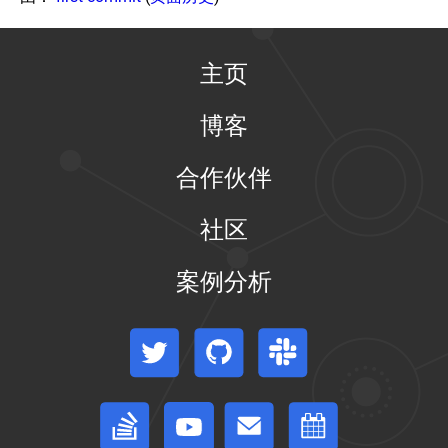
配
置
集
群
主页
中
的
每
博客
个
kubelet
合作伙伴
配
置
您
社区
的
kubernetes
集
案例分析
群
以
自
Twitter
GitHub
Slack
托
管
控
制
平
Stack Overflow
论坛
事件日历
台