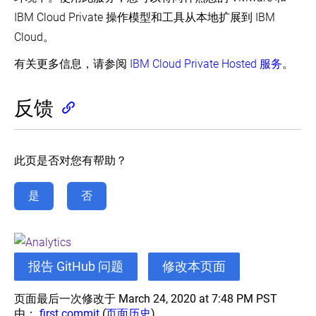
创
IBM Cloud Private 操作模型和工具从本地扩展到 IBM
建
高
Cloud。
可
用
有关更多信息，请参阅
IBM Cloud Private Hosted 服务
。
集
群
反馈
使
用
kubeadm
创
建
此页是否对您有帮助？
一
个
是
否
高
可
用
etcd
集
群
报告 GitHub 问题
修改本页面
使
用
页面最后一次修改于 March 24, 2020 at 7:48 PM PST
kubeadm
由：
first commit
(
页面历史
)