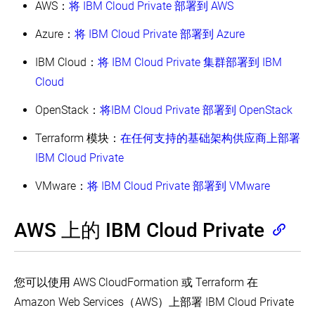
AWS：
将 IBM Cloud Private 部署到 AWS
Cloud
Private
在
Azure：
将 IBM Cloud Private 部署到 Azure
多
个
IBM Cloud：
将 IBM Cloud Private 集群部署到 IBM
云
上
Cloud
运
行
OpenStack：
将IBM Cloud Private 部署到 OpenStack
Kubernetes
Terraform 模块：
在任何支持的基础架构供应商上部署
在
AWS
IBM Cloud Private
EC2
上
VMware：
将 IBM Cloud Private 部署到 VMware
运
行
Kubernetes
AWS 上的 IBM Cloud Private
在
Azure
上
运
您可以使用 AWS CloudFormation 或 Terraform 在
行
Kubernetes
Amazon Web Services（AWS）上部署 IBM Cloud Private