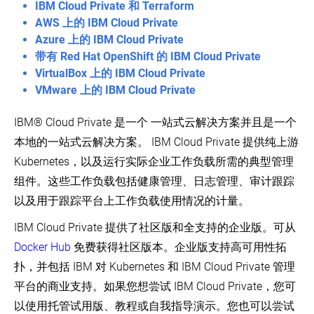
单
本
IBM Cloud Private 和 Terraform
主
偏
AWS 上的 IBM Cloud Private
集
差
在 GitHub 上查看
Azure 上的 IBM Cloud Private
群
v1.17
带有 Red Hat OpenShift 的 IBM Cloud Private
了解社区
Release
生
VirtualBox 上的 IBM Cloud Private
Notes
产
(EN)
VMware 上的 IBM Cloud Private
环
witter
GitHub
Slack Slack
Stack Overflow
论坛
事件日历
境
Kubernetes
版
IBM® Cloud Private 是一个 一站式云解决方案并且是一个
生
本
产
本地的一站式云解决方案。 IBM Cloud Private 提供纯上游
及
环
版
Kubernetes，以及运行实际企业工作负载所需的典型管理
境
本
组件。这些工作负载包括健康管理、日志管理、审计跟踪
倾
容
斜
器
以及用于跟踪平台上工作负载使用情况的计量。
支
运
持
行
IBM Cloud Private 提供了社区版和全支持的企业版。可从
策
时
略
Docker Hub
免费获得社区版本。企业版支持高可用性拓
Turnkey
扑，并包括 IBM 对 Kubernetes 和 IBM Cloud Private 管理
云
解
平台的商业支持。如果您想尝试 IBM Cloud Private，您可
决
以使用托管试用版、教程或自我指导演示。您也可以尝试
方