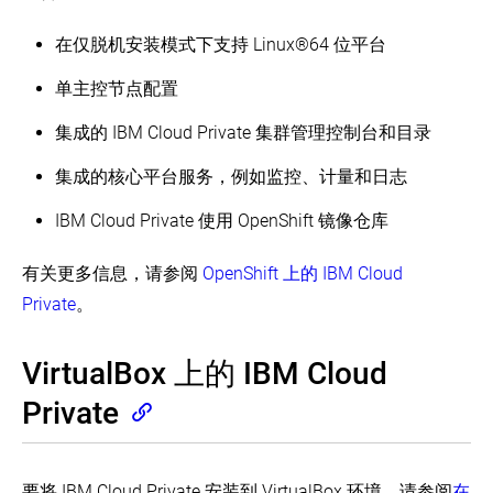
Windows
安
践
with
kubeadm
Nodes
装
KRIB
引
in
在仅脱机安装模式下支持 Linux®64 位平台
Running
Kubernetes
(EN)
Kubernetes
导
in
(EN)
集
使
multiple
使
单主控节点配置
群
zones
用
用
Kubernetes
(EN)
Minikube
Kops
中
集成的 IBM Cloud Private 集群管理控制台和目录
安
安
安
调
创
装
装
装
度
建
kubeadm
集成的核心平台服务，例如监控、计量和日志
Kubernetes
Kubernetes
Windows
大
容
对
型
Installing
IBM Cloud Private 使用 OpenShift 镜像仓库
器
kubeadm
集
Kubernetes
的
进
群
with
指
行
Kubespray
有关更多信息，请参阅
OpenShift 上的 IBM Cloud
南
故
校
(EN)
Private
。
障
验
排
节
查
点
VirtualBox 上的 IBM Cloud
设
Creating
置
a
Private
single
PKI
control-
证
plane
书
cluster
和
with
要将 IBM Cloud Private 安装到 VirtualBox 环境，请参阅
在