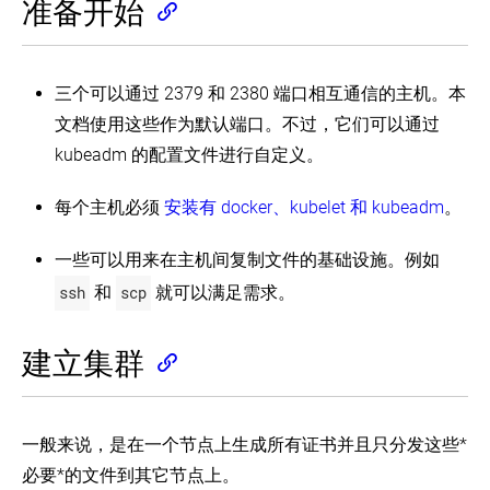
准备开始
案
使
Turnkey
云
用
解
部
三个可以通过 2379 和 2380 端口相互通信的主机。本
决
署
文档使用这些作为默认端口。不过，它们可以通过
方
工
案
具
kubeadm 的配置文件进行自定义。
安
Running
装
Kubernetes
每个主机必须
安装有 docker、kubelet 和 kubeadm
。
Kubernetes
on
CenturyLink
使
Cloud
一些可以用来在主机间复制文件的基础设施。例如
用
(EN)
部
ssh
和
scp
就可以满足需求。
署
Running
工
Kubernetes
on
具
建立集群
Google
安
Compute
装
Engine
Kubernetes
(EN)
使
使
一般来说，是在一个节点上生成所有证书并且只分发这些*
用
用
kubeadm
必要*的文件到其它节点上。
IBM
引