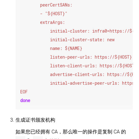
集
群
使
用
kubeadm
配
置
集
群
中
的
每
个
kubelet
配
EOF
置
您
done
的
kubernetes
集
生成证书颁发机构
群
以
自
如果您已经拥有 CA，那么唯一的操作是复制 CA 的
托