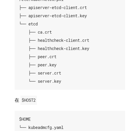
├── apiserver-etcd-client.crt

├── apiserver-etcd-client.key

└── etcd

    ├── ca.crt

    ├── healthcheck-client.crt

    ├── healthcheck-client.key

    ├── peer.crt

    ├── peer.key

    ├── server.crt

在
$HOST2
$HOME

└── kubeadmcfg.yaml
