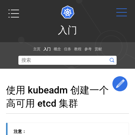
入
入门
门
Kubernetes
Get
文档
博客
发
主页
入门
概念
任务
教程
参考
贡献
行
Started
说
通过演练，
阅读关于
明
示例和参考
kubernetes
和
Ready to get
文档了解如
和容器规范
版
your hands
本
何使用
的最新信息,
dirty? Build a
Edi
偏
Kubernetes。
以及获取最
使用 kubeadm 创建一个
simple
差
你甚至可以
新的技术。
Kubernetes
帮助贡献文
使
Kubernetes
高可用 etcd 集群
cluster that
发
用
档
！
runs "Hello
行
kubeadm
创
说
World" for
建
明
Node.js.
一
和
想要修改 Kubernetes 的核心源代码？
个
版
注意：