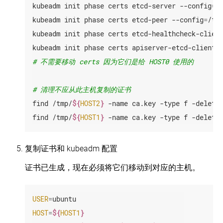
装
kubeadm init phase certs etcd-server --config
=
/
度
建
Kubernetes
Windows
大
kubeadm init phase certs etcd-peer --config
=
/tm
容
型
器
kubeadm init phase certs etcd-healthcheck-clien
集
的
群
kubeadm init phase certs apiserver-etcd-client 
指
南
校
# 不需要移动 certs 因为它们是给 HOST0 使用的
验
节
点
# 清理不应从此主机复制的证书
设
find /tmp/
${
HOST2
}
 -name ca.key -type f -delete

置
find /tmp/
${
HOST1
}
 -name ca.key -type f -delete
PKI
证
书
和
复制证书和 kubeadm 配置
要
求
证书已生成，现在必须将它们移动到对应的主机。
USER
=
HOST
=
${
HOST1
}