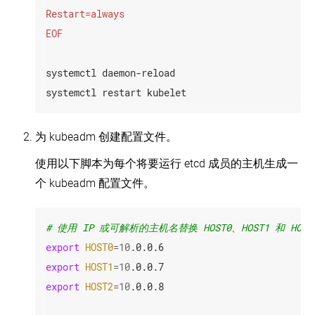
Creating
在
a
腾
single
讯
EOF
control-
云
plane
容
cluster
器
with
systemctl daemon-reload

服
kubeadm
务
systemctl restart kubelet
(EN)
上
使
运
用
行
为 kubeadm 创建配置文件。
kubeadm
Kubernetes
定
制
使用以下脚本为每个将要运行 etcd 成员的主机生成一
在
控
阿
个 kubeadm 配置文件。
制
里
平
云
面
上
配
运
# 使用 IP 或可解析的主机名替换 HOST0、HOST1 和 HOST
置
行
export
HOST0
=
10
Kubernetes
高
export
HOST1
=
10
可
export
HOST2
=
10
.0.0.8

用
拓
扑