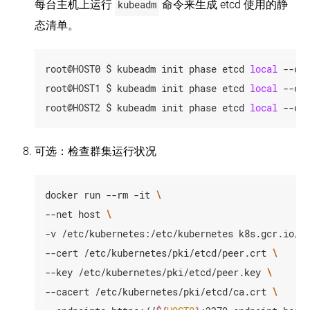
每台主机上运行
kubeadm
命令来生成 etcd 使用的静
态清单。
root@HOST0 $ kubeadm init phase etcd 
local
 --co
root@HOST1 $ kubeadm init phase etcd 
local
 --co
root@HOST2 $ kubeadm init phase etcd 
local
 --co
可选：检查群集运行状况
docker run --rm -it 
--net host 
-v /etc/kubernetes:/etc/kubernetes k8s.gcr.io/e
--cert /etc/kubernetes/pki/etcd/peer.crt 
--key /etc/kubernetes/pki/etcd/peer.key 
--cacert /etc/kubernetes/pki/etcd/ca.crt 