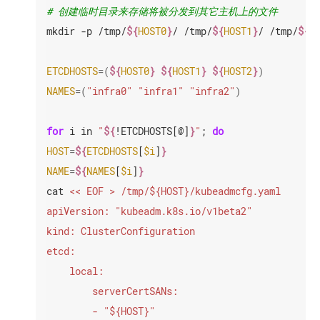
选
# 创建临时目录来存储将被分发到其它主机上的文件
项
mkdir -p /tmp/
${
HOST0
}
/ /tmp/
${
HOST1
}
/ /tmp/
${
H
利
用
ETCDHOSTS
=(
${
HOST0
}
${
HOST1
}
${
HOST2
}
)
kubeadm
创
NAMES
=(
"infra0"
"infra1"
"infra2"
)
建
高
可
for
 i in 
"
${
!ETCDHOSTS[@]
}
"
; 
do
用
集
HOST
=
${
ETCDHOSTS
[
$i
]
}
群
NAME
=
${
NAMES
[
$i
]
}
使
cat 
用
kubeadm
创
建
一
个
高
可
用
etcd