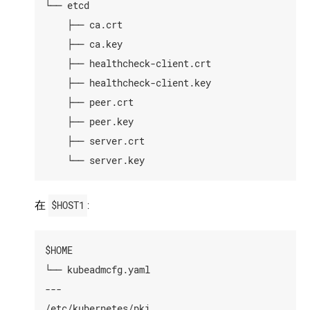
└── etcd

    ├── ca.crt

    ├── ca.key

    ├── healthcheck-client.crt

    ├── healthcheck-client.key

    ├── peer.crt

    ├── peer.key

    ├── server.crt

在
$HOST1
:
$HOME

└── kubeadmcfg.yaml

---

/etc/kubernetes/pki
