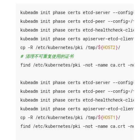
VMs
kubeadm init phase certs etcd-server --config
=
/
Windows
本
Kubernetes
地
kubeadm init phase certs etcd-peer --config
=
/tm
VMs
学
Windows
kubeadm init phase certs etcd-healthcheck-clien
Kubernetes
习
Cloudstack
kubeadm init phase certs apiserver-etcd-client 
环
(EN)
Intro
境
cp -R /etc/kubernetes/pki /tmp/
${
HOST2
}
to
DC/OS
Windows
上
最
学
# 清理不可重复使用的证书
support
的
佳
习
in
find /etc/kubernetes/pki -not -name ca.crt -not 
Kubernetes
实
环
Kubernetes
践
境
(EN)
oVirt
kubeadm init phase certs etcd-server --config
=
/
使
最
Guide
for
用
佳
kubeadm init phase certs etcd-peer --config
=
/tm
adding
Kind
实
Windows
安
kubeadm init phase certs etcd-healthcheck-clien
践
Nodes
装
in
kubeadm init phase certs apiserver-etcd-client 
Running
Kubernetes
Kubernetes
in
cp -R /etc/kubernetes/pki /tmp/
${
HOST1
}
/

(EN)
使
multiple
zones
用
find /etc/kubernetes/pki -not -name ca.crt -not 
Kubernetes
(EN)
Minikube
中
安
调
创