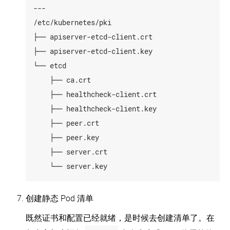
---

/etc/kubernetes/pki

├── apiserver-etcd-client.crt

├── apiserver-etcd-client.key

└── etcd

    ├── ca.crt

    ├── healthcheck-client.crt

    ├── healthcheck-client.key

    ├── peer.crt

    ├── peer.key

    ├── server.crt

创建静态 Pod 清单
既然证书和配置已经就绪，是时候去创建清单了。在