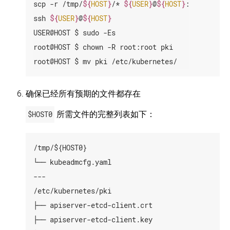
scp -r /tmp/
${
HOST
}
/* 
${
USER
}
@
${
HOST
}
:

ssh 
${
USER
}
@
${
HOST
}
USER@HOST $ sudo -Es

root@HOST $ chown -R root:root pki

root@HOST $ mv pki /etc/kubernetes/
确保已经所有预期的文件都存在
$HOST0
所需文件的完整列表如下：
/tmp/${HOST0}

└── kubeadmcfg.yaml

---

/etc/kubernetes/pki

├── apiserver-etcd-client.crt

├── apiserver-etcd-client.key
