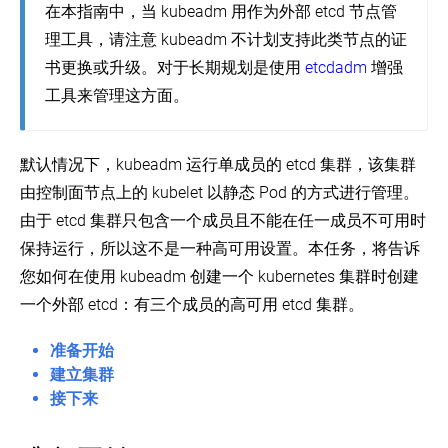
单
本
在本指南中，当 kubeadm 用作为外部 etcd 节点管
主
偏
理工具，请注意 kubeadm 不计划支持此类节点的证
集
差
在 GitHub 上查看
群
书更换或升级。对于长期规划是使用
etcdadm
增强
v1.17
了解社区
Release
生
工具来管理这方面。
Notes
产
(EN)
环
witter
GitHub
Slack Slack
Stack Overflow
论坛
事件日历
境
Kubernetes
默认情况下，kubeadm 运行单成员的 etcd 集群，该集群
版
生
本
由控制面节点上的 kubelet 以静态 Pod 的方式进行管理。
产
及
环
由于 etcd 集群只包含一个成员且不能在任一成员不可用时
版
境
本
保持运行，所以这不是一种高可用设置。本任务，将告诉
倾
容
您如何在使用 kubeadm 创建一个 kubernetes 集群时创建
斜
器
支
运
一个外部 etcd：有三个成员的高可用 etcd 集群。
持
行
策
时
准备开始
略
Turnkey
建立集群
云
接下来
解
决
方