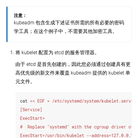
Cloud
导
Private
集
在
注意：
群
多
kubeadm 包含生成下述证书所需的所有必要的密码
个
使
云
学工具；在这个例子中，不需要其他加密工具。
用
上
kubeadm
运
引
行
导
Kubernetes
将 kubelet 配置为 etcd 的服务管理器。
集
群
在
由于 etcd 是首先创建的，因此您必须通过创建具有更
AWS
安
EC2
高优先级的新文件来覆盖 kubeadm 提供的 kubelet 单
装
上
kubeadm
元文件。
运
行
对
Kubernetes
kubeadm
进
cat 
在
行
Azure
故
上
障
运
排
行
查
Kubernetes