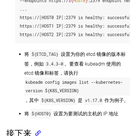
--endpoints https://
${
HOST0
}
:2379 endpoint healt
...

https://
[
HOST0 IP
]
:2379 is healthy: successfull
https://
[
HOST1 IP
]
:2379 is healthy: successfull
https://
[
HOST2 IP
]
:2379 is healthy: successfull
将
${ETCD_TAG}
设置为你的 etcd 镜像的版本标
签，例如
3.4.3-0
。要查看 kubeadm 使用的
etcd 镜像和标签，请执行
kubeadm config images list --kubernetes-
version ${K8S_VERSION}
，其中
${K8S_VERSION}
是
v1.17.0
作为例子。
将
${HOST0}
设置为要测试的主机的 IP 地址
接下来