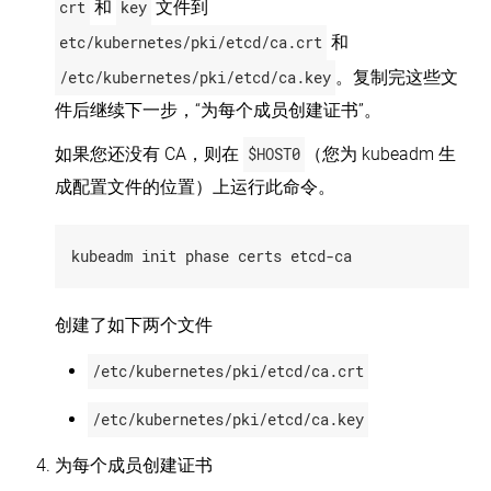
crt
和
key
文件到
管
控
etc/kubernetes/pki/etcd/ca.crt
和
制
平
/etc/kubernetes/pki/etcd/ca.key
。复制完这些文
台
件后继续下一步，“为每个成员创建证书”。
Installing
Kubernetes
如果您还没有 CA，则在
$HOST0
（您为 kubeadm 生
with
KRIB
成配置文件的位置）上运行此命令。
(EN)
使
用
Kops
安
装
创建了如下两个文件
Kubernetes
Installing
/etc/kubernetes/pki/etcd/ca.crt
Kubernetes
with
Kubespray
/etc/kubernetes/pki/etcd/ca.key
(EN)
为每个成员创建证书
本
地