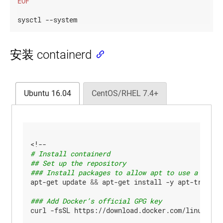
EOF
sysctl --system
安装 containerd
Ubuntu 16.04
CentOS/RHEL 7.4+
# Install containerd
## Set up the repository
### Install packages to allow apt to use a repos
apt-get update 
&&
 apt-get install -y apt-transpo
### Add Docker’s official GPG key
curl -fsSL https://download.docker.com/linux/ubun