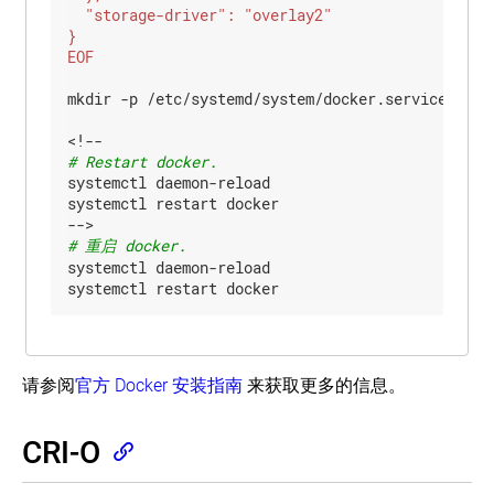
EOF
mkdir -p /etc/systemd/system/docker.service.d

# Restart docker.
systemctl daemon-reload

systemctl restart docker

# 重启 docker.
systemctl daemon-reload

请参阅
官方 Docker 安装指南
来获取更多的信息。
CRI-O