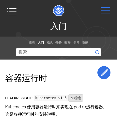
入
入门
门
Kubernetes
Get
文档
博客
发
主页
入门
概念
任务
教程
参考
贡献
行
Started
说
通过演练，
阅读关于
明
示例和参考
kubernetes
和
Ready to get
文档了解如
和容器规范
版
your hands
本
何使用
的最新信息,
dirty? Build a
Edi
偏
Kubernetes。
以及获取最
容器运行时
simple
差
你甚至可以
新的技术。
Kubernetes
帮助贡献文
使
Kubernetes
cluster that
发
用
档
！
runs "Hello
行
kubeadm
Kubernetes v1.6
FEATURE STATE:
稳定
创
说
World" for
建
明
Node.js.
Kubernetes 使用容器运行时来实现在 pod 中运行容器。
一
和
想要修改 Kubernetes 的核心源代码？
个
版
这是各种运行时的安装说明。