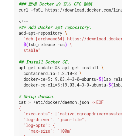
集
### 新增 Docker 的 官方 GPG 秘钥
群
curl -fsSL https://download.docker.com/linux/ubun
使
用
### Add Docker apt repository.
kubeadm
配
add-apt-repository 
置
集
$(
lsb_release -cs
)
群
  stable"
中
的
## Install Docker CE.
每
apt-get update 
&&
 apt-get install 
个
  containerd.io
=
1
.2.10-3 
kubelet
  docker-ce
=
5
:19.03.4~3-0~ubuntu-
$(
lsb_release -
  docker-ce-cli
=
5
:19.03.4~3-0~ubuntu-
$(
lsb_relea
配
置
# Setup daemon.
您
的
cat > /etc/docker/daemon.json 
kubernetes
集
群
以
自
托