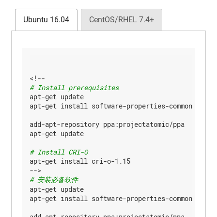
Ubuntu 16.04
CentOS/RHEL 7.4+
# Install prerequisites
apt-get update

apt-get install software-properties-common

add-apt-repository ppa:projectatomic/ppa

apt-get update

# Install CRI-O
apt-get install cri-o-1.15

# 安装必备软件
apt-get update

apt-get install software-properties-common

add-apt-repository ppa:projectatomic/ppa
