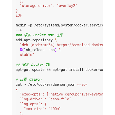
管
控
制
EOF
平
台
mkdir -p /etc/systemd/system/docker.service.d

### 添加 Docker apt 仓库
add-apt-repository 
$(
lsb_release -cs
)
  stable"
## 安装 Docker CE
apt-get update 
&&
 apt-get install docker-ce
=
18
.0
# 设置 daemon
cat > /etc/docker/daemon.json 