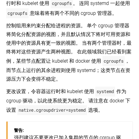
Kubernetes
Cloud
实
环
行时和 kubelet 使用
cgroupfs
。 连同 systemd 一起使用
Kubernetes
导
Private
践
境
(EN)
集
oVirt
在
cgroupfs
意味着将有两个不同的 cgroup 管理器。
群
多
使
最
Guide
个
for
用
佳
控制组用来约束分配给进程的资源。 单个 cgroup 管理器
Installing
使
adding
云
Kind
实
Kubernetes
用
Windows
将简化分配资源的视图，并且默认情况下将对可用资源和
安
上
践
with
kubeadm
Nodes
装
运
KRIB
使用中的资源具有更一致的视图。 当有两个管理器时，最
引
in
Running
Kubernetes
行
(EN)
Kubernetes
导
in
终将对这些资源产生两种视图。 在此领域我们已经看到案
Kubernetes
(EN)
集
使
multiple
使
群
zones
例，某些节点配置让 kubelet 和 docker 使用
cgroupfs
，
用
在
用
Kubernetes
(EN)
Minikube
AWS
Kops
中
安
而节点上运行的其余进程则使用 systemd；这类节点在资
安
EC2
安
调
创
装
上
装
装
源压力下会变得不稳定。
度
建
kubeadm
运
Kubernetes
Kubernetes
Windows
大
行
容
对
更改设置，令容器运行时和 kubelet 使用
systemd
作为
型
Installing
Kubernetes
器
kubeadm
集
Kubernetes
cgroup 驱动，以此使系统更为稳定。 请注意在 docker 下
的
进
群
在
with
指
行
Kubespray
Azure
设置
native.cgroupdriver=systemd
选项。
南
故
校
上
(EN)
障
验
运
排
节
行
查
点
Kubernetes
警告:
设
强烈建议不要更改已加入集群的节点的 cgroup 驱