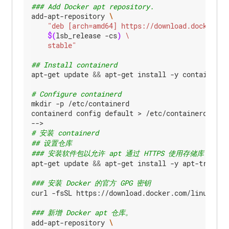
### Add Docker apt repository.
add-apt-repository 
$(
lsb_release -cs
)
    stable"
## Install containerd
apt-get update 
&&
 apt-get install -y containerd.i
# Configure containerd
mkdir -p /etc/containerd

containerd config default > /etc/containerd/confi
# 安装 containerd
## 设置仓库
### 安装软件包以允许 apt 通过 HTTPS 使用存储库
apt-get update 
&&
 apt-get install -y apt-transpo
### 安装 Docker 的官方 GPG 密钥
curl -fsSL https://download.docker.com/linux/ubun
### 新增 Docker apt 仓库。
add-apt-repository 