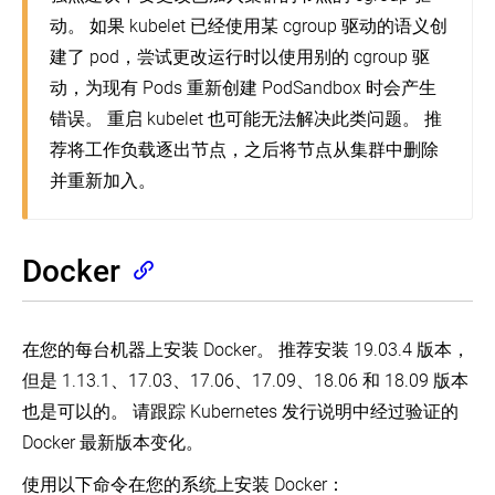
Creating
在
置
a
腾
动。 如果 kubelet 已经使用某 cgroup 驱动的语义创
single
讯
PKI
control-
建了 pod，尝试更改运行时以使用别的 cgroup 驱
证
云
plane
书
容
动，为现有 Pods 重新创建 PodSandbox 时会产生
cluster
和
器
with
错误。 重启 kubelet 也可能无法解决此类问题。 推
要
服
kubeadm
求
务
(EN)
荐将工作负载逐出节点，之后将节点从集群中删除
上
使
并重新加入。
运
用
行
kubeadm
Kubernetes
定
制
在
Docker
控
阿
制
里
平
云
面
上
在您的每台机器上安装 Docker。 推荐安装 19.03.4 版本，
配
运
置
行
但是 1.13.1、17.03、17.06、17.09、18.06 和 18.09 版本
Kubernetes
高
也是可以的。 请跟踪 Kubernetes 发行说明中经过验证的
可
Docker 最新版本变化。
用
拓
使用以下命令在您的系统上安装 Docker：
扑