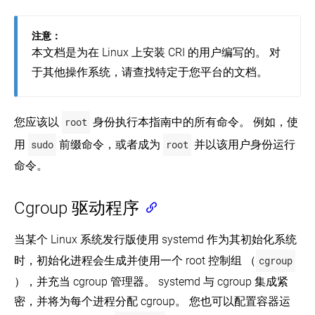
案
使
Turnkey
注意：
云
用
本文档是为在 Linux 上安装 CRI 的用户编写的。 对
解
部
决
署
于其他操作系统，请查找特定于您平台的文档。
方
工
案
具
安
Running
装
您应该以
root
身份执行本指南中的所有命令。 例如，使
Kubernetes
Kubernetes
on
用
sudo
前缀命令，或者成为
root
并以该用户身份运行
CenturyLink
本
使
Cloud
命令。
地
用
(EN)
VMs
部
署
Running
Windows
本
Cgroup 驱动程序
工
Kubernetes
Kubernetes
地
on
具
VMs
Google
安
学
Windows
当某个 Linux 系统发行版使用 systemd 作为其初始化系统
Compute
装
Kubernetes
习
Cloudstack
Engine
Kubernetes
时，初始化进程会生成并使用一个 root 控制组 （
cgroup
环
(EN)
(EN)
Intro
境
使
to
），并充当 cgroup 管理器。 systemd 与 cgroup 集成紧
DC/OS
使
用
Windows
上
最
学
用
密，并将为每个进程分配 cgroup。 您也可以配置容器运
support
kubeadm
的
佳
习
IBM
in
引