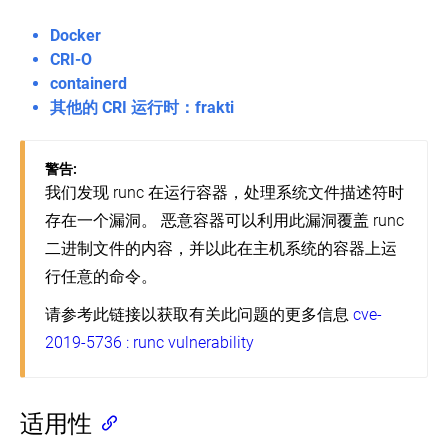
单
本
主
偏
Docker
集
差
在 GitHub 上查看
CRI-O
群
v1.17
containerd
了解社区
Release
生
其他的 CRI 运行时：frakti
Notes
产
(EN)
环
witter
GitHub
Slack Slack
Stack Overflow
论坛
事件日历
境
Kubernetes
警告:
版
生
本
我们发现 runc 在运行容器，处理系统文件描述符时
产
及
环
存在一个漏洞。 恶意容器可以利用此漏洞覆盖 runc
版
境
本
二进制文件的内容，并以此在主机系统的容器上运
倾
容
行任意的命令。
斜
器
支
运
请参考此链接以获取有关此问题的更多信息
cve-
持
行
策
时
2019-5736 : runc vulnerability
略
Turnkey
云
解
适用性
决
方