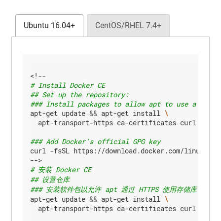
选
项
Ubuntu 16.04+
CentOS/RHEL 7.4+
利
用
kubeadm
创
建
高
可
# Install Docker CE
用
## Set up the repository:
集
### Install packages to allow apt to use a repos
群
apt-get update 
&&
 apt-get install 
  apt-transport-https ca-certificates curl softwa
使
用
### Add Docker’s official GPG key
kubeadm
curl -fsSL https://download.docker.com/linux/ubun
创
建
# 安装 Docker CE
一
## 设置仓库
个
高
### 安装软件包以允许 apt 通过 HTTPS 使用存储库
可
apt-get update 
&&
 apt-get install 
用
  apt-transport-https ca-certificates curl softwa
etcd