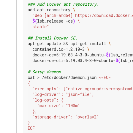
### Add Docker apt repository.
add-apt-repository 
$(
lsb_release -cs
)
  stable"
## Install Docker CE.
apt-get update 
&&
 apt-get install 
  containerd.io
=
1
.2.10-3 
  docker-ce
=
5
:19.03.4~3-0~ubuntu-
$(
lsb_relea
  docker-ce-cli
=
5
:19.03.4~3-0~ubuntu-
$(
lsb_r
# Setup daemon.
cat > /etc/docker/daemon.json 
EOF