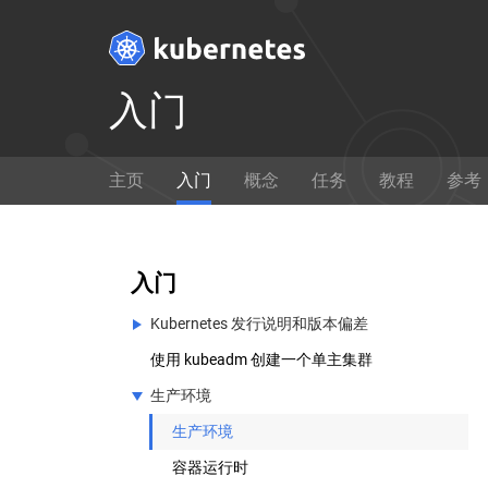
入门
Get Started
主页
入门
概念
任务
教程
参考
Ready to get your hands dirty?
通过
Build a simple Kubernetes
如何使
cluster that runs "Hello World"
入门
for Node.js.
Kubernetes 发行说明和版本偏差
想要修改 Kubernetes 的核心源代码？
使用 kubeadm 创建一个单主集群
Kubernetes 发行说明和版本偏差
生产环境
v1.17 Release Notes
在 GitHub 上查看
(EN)
Kubernetes 版本及版本倾斜支持策略
生产环境
容器运行时