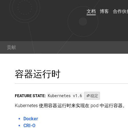
文档
博客
合作伙
文档
博客
贡献
演练，示例和参考文档了解
阅读关于 kubernetes 
用 Kubernetes。你甚至
范的最新信息,以及获取最
容器运行时
可以
帮助贡献文档
！
术。
Kubernetes v1.6
FEATURE STATE:
稳定
Twitter
Git
Kubernetes 使用容器运行时来实现在 pod 中运行
Docker
CRI-O