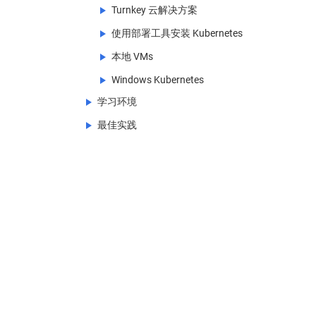
Turnkey 云解决方案
使用部署工具安装 Kubernetes
Turnkey 云解决方案
本地 VMs
Running Kubernetes on CenturyLink
使用部署工具安装 Kubernetes
Cloud
(EN)
Windows Kubernetes
使用 kubeadm 引导集群
本地 VMs
Running Kubernetes on Google
Compute Engine
学习环境
Windows Kubernetes
(EN)
Installing Kubernetes with KRIB
Cloudstack
使用 kubeadm 引导集群
(EN)
(EN)
使用 IBM Cloud Private 在多个云上运
Intro to Windows support in
最佳实践
学习环境
使用 Kops 安装 Kubernetes
DC/OS 上的 Kubernetes
安装 kubeadm
Kubernetes
行 Kubernetes
(EN)
使用 Kind 安装 Kubernetes
最佳实践
Installing Kubernetes with Kubespray
oVirt
对 kubeadm 进行故障排查
Guide for adding Windows Nodes in
在 AWS EC2 上运行 Kubernetes
(EN)
Kubernetes
(EN)
使用 Minikube 安装 Kubernetes
Running in multiple zones
Creating a single control-plane
(EN)
在 Azure 上运行 Kubernetes
cluster with kubeadm
(EN)
Kubernetes 中调度 Windows 容器的指
创建大型集群
南
在腾讯云容器服务上运行 Kubernetes
使用 kubeadm 定制控制平面配置
校验节点设置
在阿里云上运行 Kubernetes
高可用拓扑选项
PKI 证书和要求
利用 kubeadm 创建高可用集群
使用 kubeadm 创建一个高可用 etcd
集群
使用 kubeadm 配置集群中的每个