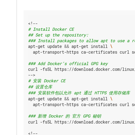
# Install Docker CE
## Set up the repository:
### Install packages to allow apt to use a r
apt-get update 
&&
 apt-get install 
  apt-transport-https ca-certificates curl so
### Add Docker’s official GPG key
curl -fsSL https://download.docker.com/linux/
# 安装 Docker CE
## 设置仓库
### 安装软件包以允许 apt 通过 HTTPS 使用存储库
apt-get update 
&&
 apt-get install 
  apt-transport-https ca-certificates curl so
### 新增 Docker 的 官方 GPG 秘钥
curl -fsSL https://download.docker.com/linux/