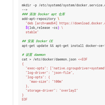
mkdir -p /etc/systemd/system/docker.service.d
### 添加 Docker apt 仓库
add-apt-repository 
$(
lsb_release -cs
)
  stable"
## 安装 Docker CE
apt-get update 
&&
 apt-get install docker-ce
=
# 设置 daemon
cat > /etc/docker/daemon.json 
EOF