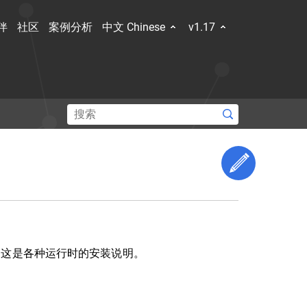
伴
社区
案例分析
中文 Chinese
v1.17
和容器规
新的技
Edit This 
了解社区
Hub
Slack Slack
Stack Overflow
论坛
事件日历
容器。 这是各种运行时的安装说明。