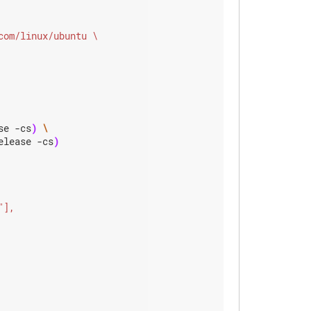
se -cs
)
elease -cs
)