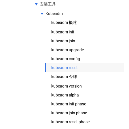
使用准入控制器
安装工具
Kubernetes API Concepts
API 参考
(EN)
客户端库
动态准入控制
v1.17
Kubeadm
Kubernetes Deprecation Policy
授权概述
知名标签（Label）、注解（Annotation）
kubeadm 概述
(EN)
和 Taints
使用 RBAC 鉴权
kubeadm init
kubeadm join
使用 Node 鉴权
kubeadm upgrade
Webhook 模式
kubeadm config
Kubernetes API 访问控制
kubeadm reset
使用 ABAC 鉴权
kubeadm 令牌
使用启动引导令牌（Bootstrap Tokens）
认证
kubeadm version
管理 Service Accounts
kubeadm alpha
kubeadm init phase
kubeadm join phase
kubeadm reset phase