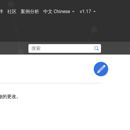
伴
社区
案例分析
中文 Chinese
v1.17
和容器规
新的技
Edit This 
了解社区
做的更改。
Hub
Slack Slack
Stack Overflow
论坛
事件日历