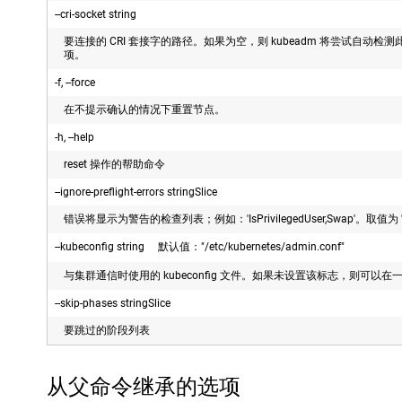
--cri-socket string
要连接的 CRI 套接字的路径。如果为空，则 kubeadm 将尝试自动检测
项。
-f, --force
在不提示确认的情况下重置节点。
-h, --help
reset 操作的帮助命令
--ignore-preflight-errors stringSlice
错误将显示为警告的检查列表；例如：'IsPrivilegedUser,Swap'。取值
--kubeconfig string 默认值："/etc/kubernetes/admin.conf"
与集群通信时使用的 kubeconfig 文件。如果未设置该标志，则可以在一组
--skip-phases stringSlice
要跳过的阶段列表
从父命令继承的选项