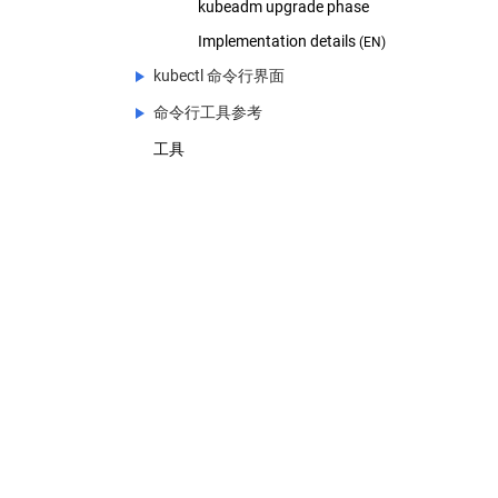
kubeadm upgrade phase
Implementation details
(EN)
kubectl 命令行界面
命令行工具参考
kubectl 命令行界面
工具
kubectl 概述
命令行工具参考
JSONPath 支持
特性门控
kubectl
cloud-controller-manager
(EN)
kubectl 命令
kube-proxy
kube-scheduler
kubectl 备忘单
kubelet
kubectl 的用法约定
kube-apiserver
适用于 Docker 用户的 kubectl
kube-controller-manager
Kubelet authentication/authorization
TLS bootstrapping