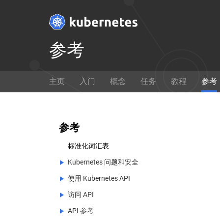
参考
Get Started
主页
入门
概念
任务
教程
参考
Ready to get your hands dirty?
通过
Build a simple Kubernetes
如何使
cluster that runs "Hello World"
参考
for Node.js.
标准化词汇表
想要修改 Kubernetes 的核心源代码？
Kubernetes 问题和安全
使用 Kubernetes API
Kubernetes 问题和安全
在 GitHub 上查看
访问 API
Kubernetes 问题追踪
使用 Kubernetes API
API 参考
Kubernetes 安全和信息披露
Kubernetes API 总览
Authenticating
(EN)