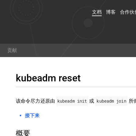
文档
博客
合作伙
文档
博客
贡献
演练，示例和参考文档了解
阅读关于 kubernetes 
用 Kubernetes。你甚至
范的最新信息,以及获取最
kubeadm reset
可以
帮助贡献文档
！
术。
该命令尽力还原由
kubeadm init
或
kubeadm join
所
Twitter
Git
接下来
概要