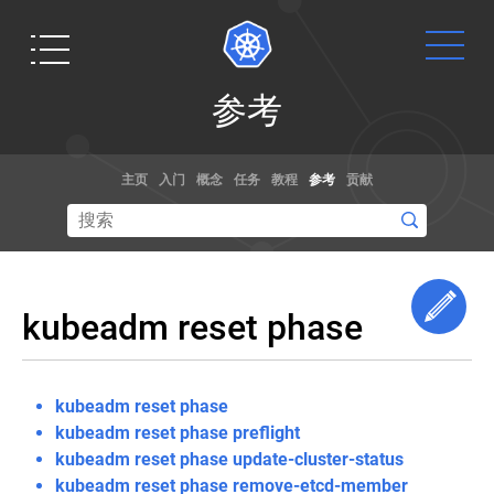
参
参考
考
标
Get
文档
博客
准
主页
入门
概念
任务
教程
参考
贡献
化
Started
词
通过演练，
阅读关于
汇
示例和参考
kubernetes
表
Ready to get
文档了解如
和容器规范
your hands
Kubernetes
何使用
的最新信息,
dirty? Build a
问
Edi
Kubernetes。
以及获取最
kubeadm reset phase
题
simple
你甚至可以
新的技术。
和
Kubernetes
帮助贡献文
安
cluster that
全
档
！
runs "Hello
kubeadm reset phase
使
Kubernetes
World" for
kubeadm reset phase preflight
问
用
Node.js.
题
kubeadm reset phase update-cluster-status
Kubernetes
想要修改 Kubernetes 的核心源代码？
API
和
kubeadm reset phase remove-etcd-member