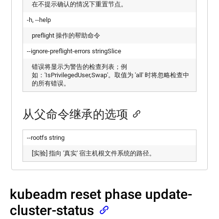
在不提示确认的情况下重置节点。
JSONPath
工
支
具
-h, --help
持
参
考
preflight 操作的帮助命令
kubectl
特
--ignore-preflight-errors stringSlice
kubectl
性
命
错误将显示为警告的检查列表；例
门
令
如：'IsPrivilegedUser,Swap'。取值为 'all' 时将忽略检查中
控
的所有错误。
kubectl
备
cloud-
controller-
忘
manager
单
从父命令继承的选项
(EN)
kubectl
kube-
的
--rootfs string
proxy
用
法
[实验] 指向 '真实' 宿主机根文件系统的路径。
kube-
约
scheduler
定
kubelet
适
kubeadm reset phase update-
kube-
用
apiserver
于
cluster-status
Docker
kube-