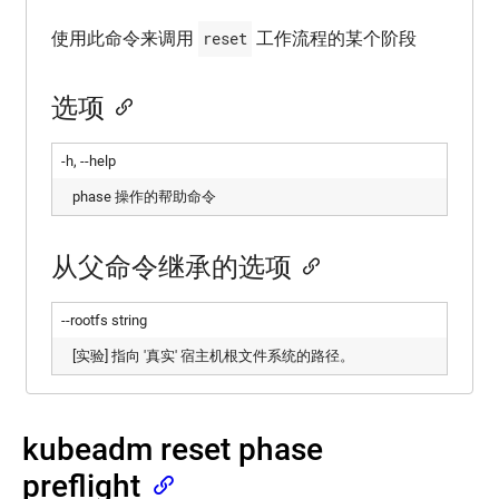
kubeadm
使
使用此命令来调用
reset
工作流程的某个阶段
config
用
RBAC
kubeadm
鉴
reset
选项
权
kubeadm
使
令
-h, --help
用
牌
Node
phase 操作的帮助命令
鉴
kubeadm
version
权
从父命令继承的选项
kubeadm
Webhook
alpha
模
式
kubeadm
--rootfs string
init
Kubernetes
phase
[实验] 指向 '真实' 宿主机根文件系统的路径。
API
访
kubeadm
问
join
控
phase
制
kubeadm reset phase
kubeadm
使
reset
preflight
phase
用