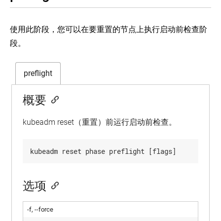
ABAC
kubeadm
鉴
upgrade
权
phase
使用此阶段，您可以在要重置的节点上执行启动前检查阶
使
段。
Implementation
用
details
启
(EN)
动
preflight
kubectl
引
命
导
令
令
概要
行
牌
界
（Bootstrap
面
Tokens）
kubeadm reset（重置）前运行启动前检查。
认
命
kubectl
证
命
令
令
行
管
行
工
理
界
具
Service
面
参
Accounts
选项
考
kubectl
概
工
命
-f, --force
述
具
令
行