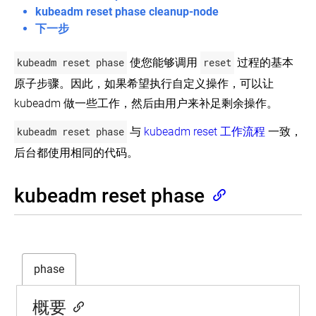
安
kubeadm reset phase cleanup-node
访
使
全
问
用
下一步
在 GitHub 上查看
API
Kubernetes
Kubernetes
API
问
API
Authenticating
了解社区
kubeadm reset phase
使您能够调用
reset
过程的基本
题
参
Kubernetes
(EN)
追
API
考
原子步骤。因此，如果希望执行自定义操作，可以让
踪
使
witter
GitHub
Slack Slack
Stack Overflow
论坛
事件日历
总
kubeadm 做一些工作，然后由用户来补足剩余操作。
用
览
安
API
Kubernetes
准
参
装
安
Kubernetes
入
考
kubeadm reset phase
与
kubeadm reset 工作流程
一致，
工
全
API
控
具
和
Concepts
后台都使用相同的代码。
v1.17
制
信
(EN)
Kubeadm
器
息
知
客
披
名
kubeadm
kubeadm reset phase
动
户
露
标
概
态
端
签
述
准
库
（Label）、
入
kubeadm
注
控
Kubernetes
init
解
制
Deprecation
（Annotation）
Policy
phase
kubeadm
和
授
(EN)
join
Taints
权
kubeadm
概
概要
upgrade
述