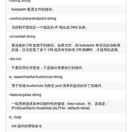
--config string
JSONPath
工
支
kubeadm 配置文件的路径。
具
持
参
--control-plane-endpoint string
考
kubectl
为控制平面指定一个稳定的 IP 地址或 DNS 名称。
特
kubectl
性
命
--cri-socket string
门
令
要连接的 CRI 套接字的路径。如果为空，则 kubeadm 将尝试自动检测
控
此值；仅当安装了多个 CRI 或具有非标准 CRI 插槽时，才使用此选项。
kubectl
备
cloud-
--dry-run
controller-
忘
manager
单
不要应用任何更改；只是输出将要执行的操作。
(EN)
kubectl
-k, --experimental-kustomize string
kube-
的
proxy
用于存储 kustomize 为静态 pod 清单所提供的补丁的路径。
用
法
kube-
--feature-gates string
约
scheduler
定
一组用来描述各种功能特性的键值（key=value）对。选项是：
kubelet
IPv6DualStack=true|false (ALPHA - default=false)
适
kube-
-h, --help
用
apiserver
于
init 操作的帮助命令
Docker
kube-