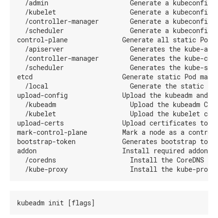
  /admin                     Generate a kubeconfig f
  /kubelet                   Generate a kubeconfig f
kubeadm
使
  /controller-manager        Generate a kubeconfig f
config
用
  /scheduler                 Generate a kubeconfig f
RBAC
kubeadm
control-plane              Generate all static Pod m
鉴
reset
  /apiserver                 Generates the kube-apis
权
  /controller-manager        Generates the kube-cont
kubeadm
使
  /scheduler                 Generates the kube-sche
令
用
牌
etcd                       Generate static Pod manif
Node
  /local                     Generate the static Pod
鉴
kubeadm
upload-config              Upload the kubeadm and ku
version
权
  /kubeadm                   Upload the kubeadm Clus
  /kubelet                   Upload the kubelet comp
kubeadm
Webhook
upload-certs               Upload certificates to ku
alpha
模
mark-control-plane         Mark a node as a control-
式
kubeadm
bootstrap-token            Generates bootstrap token
init
Kubernetes
addon                      Install required addons f
phase
API
  /coredns                   Install the CoreDNS add
访
kubeadm
问
join
控
phase
制
kubeadm
使
reset
phase
用