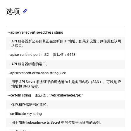
ABAC
kubeadm
鉴
选项
upgrade
权
phase
使
Implementation
用
details
--apiserver-advertise-address string
启
(EN)
动
API 服务器所公布的其正在监听的 IP 地址。如果未设置，则使用默认网
kubectl
引
络接口。
命
导
令
令
--apiserver-bind-port int32 默认值：6443
行
牌
界
API 服务器绑定的端口。
（Bootstrap
面
Tokens）
--apiserver-cert-extra-sans stringSlice
认
命
kubectl
证
用于 API Server 服务证书的可选附加主题备用名称（SAN）。可以是 IP
命
令
地址和 DNS 名称。
令
行
管
行
工
--cert-dir string 默认值："/etc/kubernetes/pki"
理
界
具
Service
面
保存和存储证书的路径。
参
Accounts
考
--certificate-key string
kubectl
概
工
命
用于加密 kubeadm-certs Secret 中的控制平面证书的密钥。
述
具
令
行