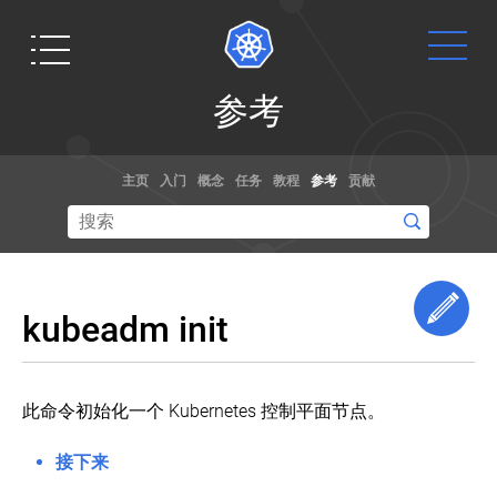
参
参考
考
标
Get
文档
博客
准
主页
入门
概念
任务
教程
参考
贡献
化
Started
词
通过演练，
阅读关于
汇
示例和参考
kubernetes
表
Ready to get
文档了解如
和容器规范
your hands
Kubernetes
何使用
的最新信息,
dirty? Build a
问
Edi
Kubernetes。
以及获取最
kubeadm init
题
simple
你甚至可以
新的技术。
和
Kubernetes
帮助贡献文
安
cluster that
全
档
！
runs "Hello
此命令初始化一个 Kubernetes 控制平面节点。
使
Kubernetes
World" for
问
用
Node.js.
题
接下来
Kubernetes
想要修改 Kubernetes 的核心源代码？
API
和