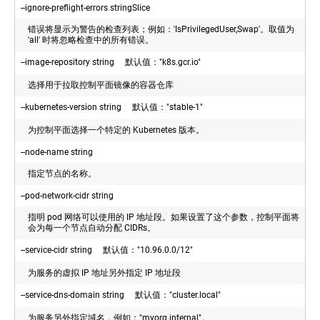
用
controller-
--ignore-preflight-errors stringSlice
户
manager
的
错误将显示为警告的检查列表；例如：'IsPrivilegedUser,Swap'。取值为
'all' 时将忽略检查中的所有错误。
kubectl
Kubelet
authentication/authorization
--image-repository string 默认值："k8s.gcr.io"
TLS
选择用于拉取控制平面镜像的容器仓库
bootstrapping
--kubernetes-version string 默认值："stable-1"
为控制平面选择一个特定的 Kubernetes 版本。
--node-name string
指定节点的名称。
--pod-network-cidr string
指明 pod 网络可以使用的 IP 地址段。如果设置了这个参数，控制平面将
会为每一个节点自动分配 CIDRs。
--service-cidr string 默认值："10.96.0.0/12"
为服务的虚拟 IP 地址另外指定 IP 地址段
--service-dns-domain string 默认值："cluster.local"
为服务另外指定域名，例如："myorg.internal"。