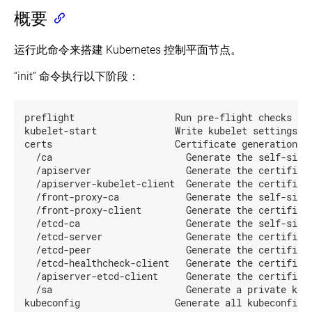
安
访
使
全
概要
问
用
在 GitHub 上查看
API
Kubernetes
Kubernetes
API
问
运行此命令来搭建 Kubernetes 控制平面节点。
API
Authenticating
了解社区
题
参
Kubernetes
(EN)
追
“init” 命令执行以下阶段：
API
考
踪
使
witter
GitHub
Slack Slack
Stack Overflow
论坛
事件日历
总
用
览
安
API
Kubernetes
准
参
preflight                  Run pre-flight checks

装
安
Kubernetes
入
考
工
kubelet-start              Write kubelet settings an
全
API
控
具
certs                      Certificate generation

和
Concepts
v1.17
制
  /ca                        Generate the self-signe
信
(EN)
Kubeadm
器
  /apiserver                 Generate the certificat
息
知
客
  /apiserver-kubelet-client  Generate the certificat
披
名
kubeadm
动
户
露
  /front-proxy-ca            Generate the self-signe
标
概
态
端
  /front-proxy-client        Generate the certificat
签
述
准
库
  /etcd-ca                   Generate the self-signe
（Label）、
入
kubeadm
注
  /etcd-server               Generate the certificat
控
Kubernetes
init
解
  /etcd-peer                 Generate the certificat
制
Deprecation
（Annotation）
  /etcd-healthcheck-client   Generate the certificat
Policy
kubeadm
和
授
  /apiserver-etcd-client     Generate the certificat
(EN)
join
Taints
权
  /sa                        Generate a private key 
kubeadm
概
kubeconfig                 Generate all kubeconfig f
upgrade
述