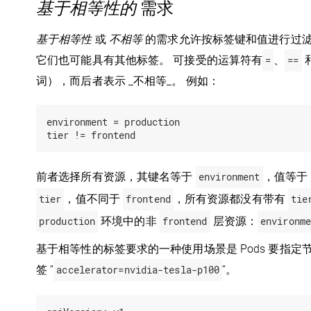
基于相等性的
需求
基于相等性
或
不相等
的需求允许按标签键和值进行过
它们也可能具有其他标签。 可接受的运算符有
=
、
==
词），而后者表示 _不相等_。 例如：
environment = production

前者选择所有资源，其键名等于
environment
，值等于
tier
，值不同于
frontend
，所有资源都没有带有
tie
production
环境中的非
frontend
层资源：
environme
基于相等性的标签要求的一种使用场景是 Pods 要指定
签 “
accelerator=nvidia-tesla-p100
“。