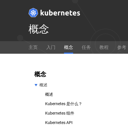
概念
Get Started
主页
入门
概念
任务
教程
参考
Ready to get your hands dirty?
通过
Build a simple Kubernetes
如何使
cluster that runs "Hello World"
概念
for Node.js.
概述
想要修改 Kubernetes 的核心源代码？
概述
Kubernetes 是什么？
在 GitHub 上查看
Kubernetes 组件
Kubernetes API