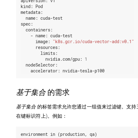
apiVersion:
v1
kind:
Pod
metadata:
name:
cuda-test
spec:
containers:
-
name:
cuda-test
image:
"k8s.gcr.io/cuda-vector-add:v0.1"
resources:
limits:
nvidia.com/gpu:
1
nodeSelector:
accelerator:
nvidia-tesla-p100
基于集合
的需求
基于集合
的标签需求允许您通过一组值来过滤键。支持
在键标识符上)。例如：
environment in (production, qa)
