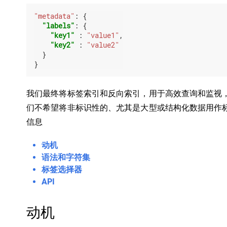
"metadata"
:
 {

"labels"
: {

"key1"
 : 
"value1"
,

"key2"
 : 
"value2"
  }

}
我们最终将标签索引和反向索引，用于高效查询和监视，使用
们不希望将非标识性的、尤其是大型或结构化数据用作
信息
动机
语法和字符集
标签选择器
API
动机