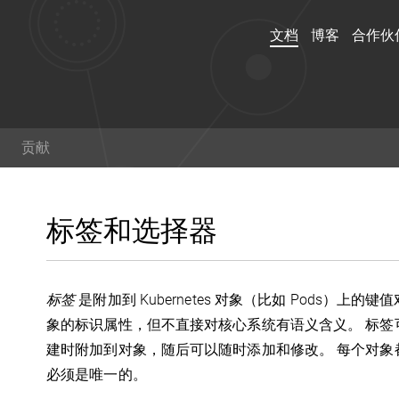
文档
博客
合作伙
文档
博客
贡献
演练，示例和参考文档了解
阅读关于 kubernetes 
用 Kubernetes。你甚至
范的最新信息,以及获取最
标签和选择器
可以
帮助贡献文档
！
术。
标签
是附加到 Kubernetes 对象（比如 Pods）
Twitter
Git
象的标识属性，但不直接对核心系统有语义含义。 标签
建时附加到对象，随后可以随时添加和修改。 每个对象
必须是唯一的。