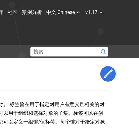
伴
社区
案例分析
中文 Chinese
v1.17
和容器规
新的技
Edit This 
了解社区
上的键值对。 标签旨在用于指定对用户有意义且相关的对
Hub
Slack Slack
Stack Overflow
论坛
事件日历
可以用于组织和选择对象的子集。标签可以在创
都可以定义一组键/值标签。每个键对于给定对象