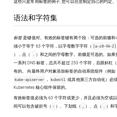
这些只是常用标签的例子; 您可以任意制定自己的约定
语法和字符集
标签
是键值对。有效的标签键有两个段：可选的前缀和
须小于等于 63 个字符，以字母数字字符（
[a-z0-9A-Z]
），点（
.
）和之间的字母数字。前缀是可选的。如果指
一系列 DNS 标签，总共不超过 253 个字符，后跟斜杠（
有的。 向最终用户对象添加标签的自动系统组件（例如
kube-apiserver
，
kubectl
或其他第三方自动化）必
Kubernetes 核心组件保留的。
有效标签值必须为 63 个字符或更少，并且必须为空或
间可以包含破折号（
-
）、下划线（
_
）、点（
.
）和