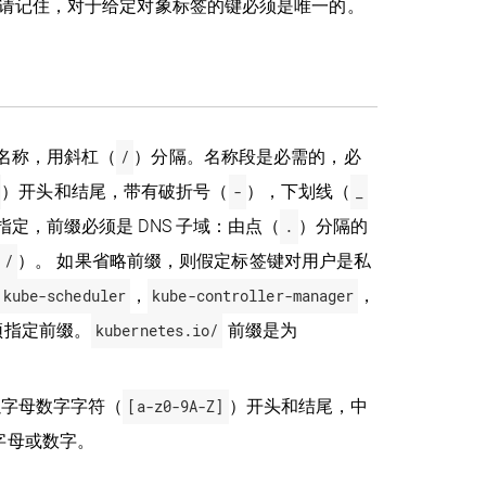
。请记住，对于给定对象标签的键必须是唯一的。
名称，用斜杠（
/
）分隔。名称段是必需的，必
）开头和结尾，带有破折号（
-
），下划线（
_
定，前缀必须是 DNS 子域：由点（
.
）分隔的
/
）。 如果省略前缀，则假定标签键对用户是私
kube-scheduler
，
kube-controller-manager
，
须指定前缀。
kubernetes.io/
前缀是为
以字母数字字符（
[a-z0-9A-Z]
）开头和结尾，中
字母或数字。